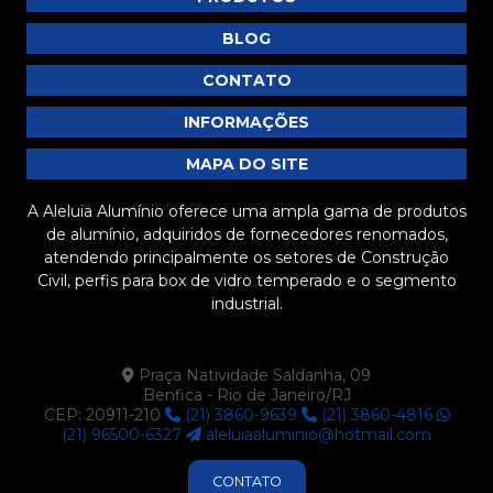
BLOG
CONTATO
INFORMAÇÕES
MAPA DO SITE
A Aleluia Alumínio oferece uma ampla gama de produtos
de alumínio, adquiridos de fornecedores renomados,
atendendo principalmente os setores de Construção
Civil, perfis para box de vidro temperado e o segmento
industrial.
Praça Natividade Saldanha, 09
Benfica - Rio de Janeiro/RJ
CEP: 20911-210
(21) 3860-9639
(21) 3860-4816
(21) 96500-6327
aleluiaaluminio@hotmail.com
CONTATO