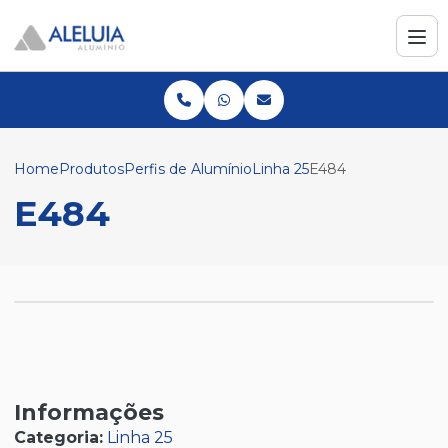
Home
Produtos
Perfis de Alumínio
Linha 25
E484
E484
Informações
Categoria:
Linha 25