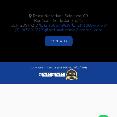
P371
P411
Praça Natividade Saldanha, 09
Benfica - Rio de Janeiro/RJ
P412
CEP: 20911-210
(21) 3860-9639
(21) 3860-4816
P414
(21) 96500-6327
aleluiaaluminio@hotmail.com
P416
CONTATO
P524
P525
P570
Copyright © Aleluia. (Lei 9610 de 19/02/1998)
P574
W3C
W3C
P593
U425
U522
U681
U683