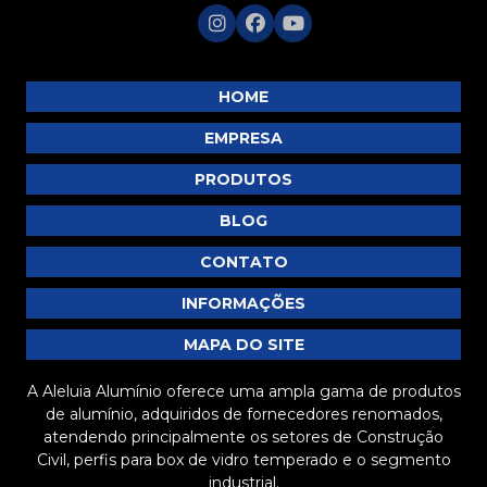
P146
P147
P151
HOME
P152
EMPRESA
P153
PRODUTOS
P157
BLOG
P161
P166
CONTATO
P167
INFORMAÇÕES
P254
MAPA DO SITE
P274
A Aleluia Alumínio oferece uma ampla gama de produtos
P318
de alumínio, adquiridos de fornecedores renomados,
P319
atendendo principalmente os setores de Construção
Civil, perfis para box de vidro temperado e o segmento
P370
industrial.