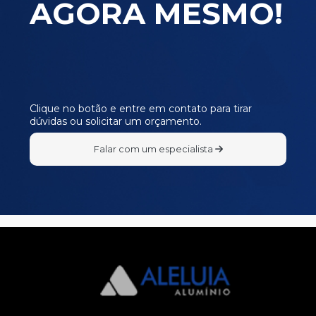
AGORA MESMO!
E480
E481
E482
E483
E484
Clique no botão e entre em contato para tirar
dúvidas ou solicitar um orçamento.
I090
I105
Falar com um especialista
I307
L387
L498
L715
P140
P143
P145