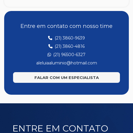
A047
A048
A049
Entre em contato com nosso time
A139
(21) 3860-9639
A194
(21) 3860-4816
A201
(21) 96500-6327
A202
aleluiaaluminio@hotmail.com
A207
FALAR COM UM ESPECIALISTA
A220
E171
E186
E221
E277
ENTRE EM CONTATO
E323