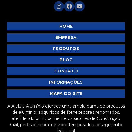
MP383
MP392
MP395
HOME
MP396
EMPRESA
MP397
PRODUTOS
MP404
BLOG
MP405
MP407
CONTATO
MP408
INFORMAÇÕES
MP409
MAPA DO SITE
MP415
A Aleluia Alumínio oferece uma ampla gama de produtos
de alumínio, adquiridos de fornecedores renomados,
atendendo principalmente os setores de Construção
Civil, perfis para box de vidro temperado e o segmento
industrial.