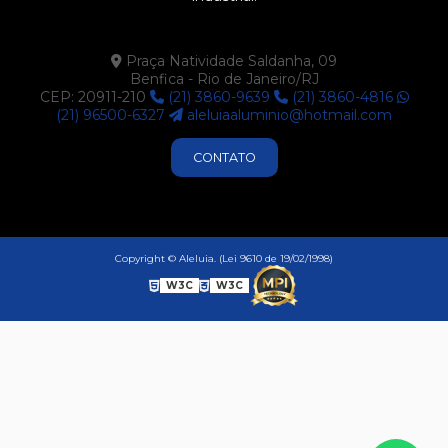
Praça Natividade Saldanha, 09
Benfica - Rio de Janeiro/RJ
CEP: 20911-210
(21) 3860-9639
(21) 3860-4816
(21) 96500-6327
aleluiaaluminio@hotmail.com
CONTATO
Copyright © Aleluia. (Lei 9610 de 19/02/1998)
W3C
W3C