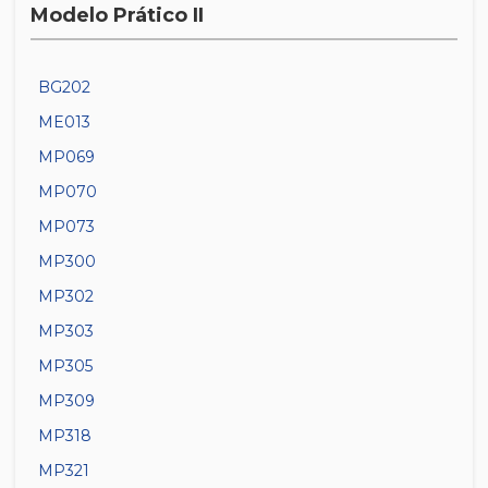
Modelo Prático II
BG202
ME013
MP069
MP070
MP073
MP300
MP302
MP303
MP305
MP309
MP318
MP321