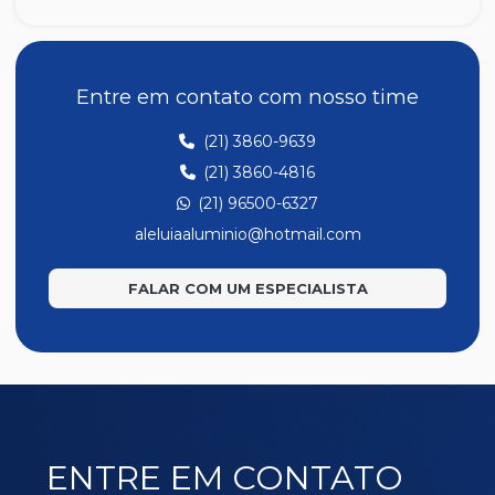
MP332
MP336
MP337
Entre em contato com nosso time
MP347
(21) 3860-9639
MP352
(21) 3860-4816
MP353
(21) 96500-6327
MP354
aleluiaaluminio@hotmail.com
MP357
FALAR COM UM ESPECIALISTA
MP358
MP359
MP360
MP361
MP362
ENTRE EM CONTATO
MP363