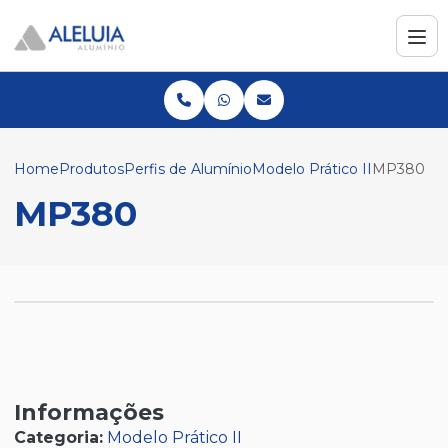
Home
Produtos
Perfis de Alumínio
Modelo Prático II
MP380
MP380
Informações
Categoria:
Modelo Prático II