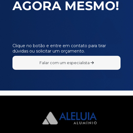
AGORA MESMO!
MP366
MP367
MP368
MP369
MP370
Clique no botão e entre em contato para tirar
dúvidas ou solicitar um orçamento.
MP371
MP372
Falar com um especialista
MP373
MP374
MP378
MP379
MP380
MP381
MP382