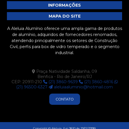
INFORMAÇÕES
MAPA DO SITE
A Aleluia Alumínio oferece uma ampla gama de produtos
de alumínio, adquiridos de fornecedores renomados,
atendendo principalmente os setores de Construção
Civil, perfis para box de vidro temperado e o segmento
industrial.
Praça Natividade Saldanha, 09
Benfica - Rio de Janeiro/RJ
CEP: 20911-210
(21) 3860-9639
(21) 3860-4816
(21) 96500-6327
aleluiaaluminio@hotmail.com
CONTATO
Copyright © Aleluia. (Lei 9610 de 19/02/1998)