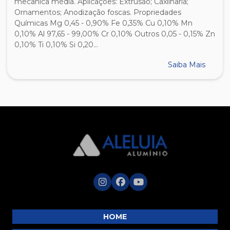
mecânica média. Aplicações: Extrusão; Caxilharia;
Ornamentos; Anodização foscas. Propriedades
Químicas Mg 0,45 - 0,90% Fe 0,35% Cu 0,10% Mn
0,10% Al 97,65 - 99,00% Cr 0,10% Outros 0,05 - 0,15% Zn
0,10% Ti 0,10% Si 0,20...
Saiba Mais
HOME