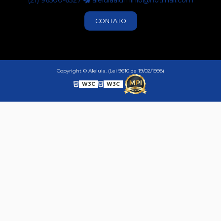
(21) 96500-6327
aleluiaaluminio@hotmail.com
CONTATO
Copyright © Aleluia. (Lei 9610 de 19/02/1998)
W3C
W3C