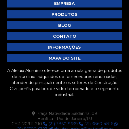
EMPRESA
PRODUTOS
BLOG
CONTATO
INFORMAÇÕES
MAPA DO SITE
A Aleluia Alumínio oferece uma ampla gama de produtos
de alumínio, adquiridos de fornecedores renomados,
atendendo principalmente os setores de Construção
Civil, perfis para box de vidro temperado e o segmento
industrial.
Praça Natividade Saldanha, 09
Benfica - Rio de Janeiro/RJ
CEP: 20911-210
(21) 3860-9639
(21) 3860-4816