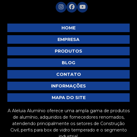
Barra Chata de Alumínio Preço Justo
Barra Chata de Alumínio Preço: 5 Dicas para
HOME
Economizar
EMPRESA
Barra chata de alumínio preço: como encontrar as
melhores ofertas no mercado
PRODUTOS
Barra Chata de Alumínio Preço: Descubra as
BLOG
Melhores Ofertas
CONTATO
Barra chata de alumínio preço: descubra as melhores
opções e como economizar na compra
INFORMAÇÕES
Barra chata de alumínio preço: descubra como
MAPA DO SITE
economizar na sua compra
A Aleluia Alumínio oferece uma ampla gama de produtos
Barra chata de alumínio preço: tudo que você precisa
de alumínio, adquiridos de fornecedores renomados,
saber antes de comprar
atendendo principalmente os setores de Construção
Civil, perfis para box de vidro temperado e o segmento
Barra Chata de Alumínio Preto é a Solução Ideal para
industrial.