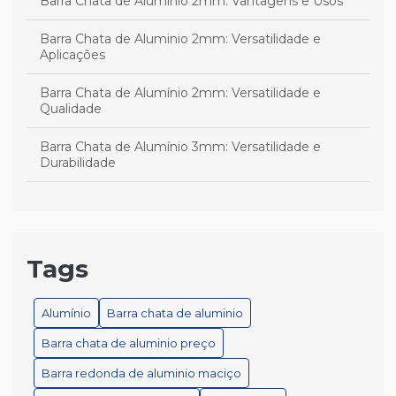
Barra Chata de Alumínio 2mm: Vantagens e Usos
Barra Chata de Aluminio 2mm: Versatilidade e
Aplicações
Barra Chata de Alumínio 2mm: Versatilidade e
Qualidade
Barra Chata de Alumínio 3mm: Versatilidade e
Durabilidade
Barra Chata de Alumínio 3mm: Versatilidade e
Qualidade
Barra Chata de Alumínio 3mm: Versatilidade e Uso
Tags
Barra chata de alumínio branco é a escolha ideal para
projetos versáteis e duráveis
Alumínio
Barra chata de aluminio
Barra chata de aluminio preço
Barra chata de alumínio branco é a melhor escolha
para seu projeto
Barra redonda de aluminio maciço