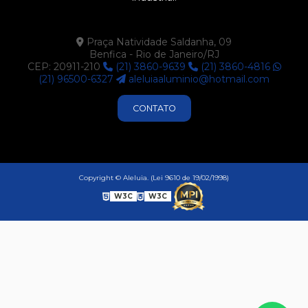
P371
P411
Praça Natividade Saldanha, 09
Benfica - Rio de Janeiro/RJ
P412
CEP: 20911-210
(21) 3860-9639
(21) 3860-4816
P414
(21) 96500-6327
aleluiaaluminio@hotmail.com
P416
CONTATO
P524
P525
P570
Copyright © Aleluia. (Lei 9610 de 19/02/1998)
P574
W3C
W3C
P593
U425
U522
U681
U683