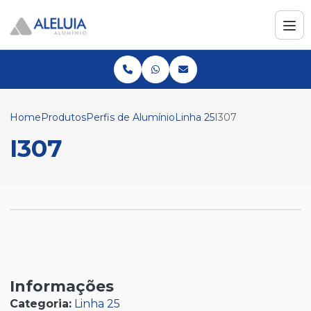
Home
Produtos
Perfis de Alumínio
Linha 25
I307
I307
Informações
Categoria:
Linha 25