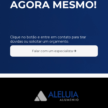
AGORA MESMO!
E480
E481
E482
E483
E484
Clique no botão e entre em contato para tirar
dúvidas ou solicitar um orçamento.
I090
I105
Falar com um especialista
I307
L387
L498
L715
P140
P143
P145