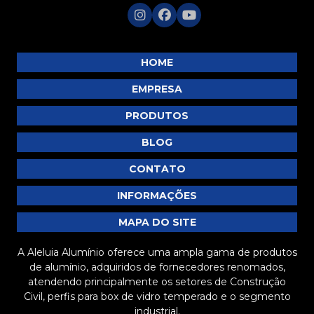
P146
P147
P151
HOME
P152
EMPRESA
P153
PRODUTOS
P157
BLOG
P161
P166
CONTATO
P167
INFORMAÇÕES
P254
MAPA DO SITE
P274
A Aleluia Alumínio oferece uma ampla gama de produtos
P318
de alumínio, adquiridos de fornecedores renomados,
P319
atendendo principalmente os setores de Construção
Civil, perfis para box de vidro temperado e o segmento
P370
industrial.