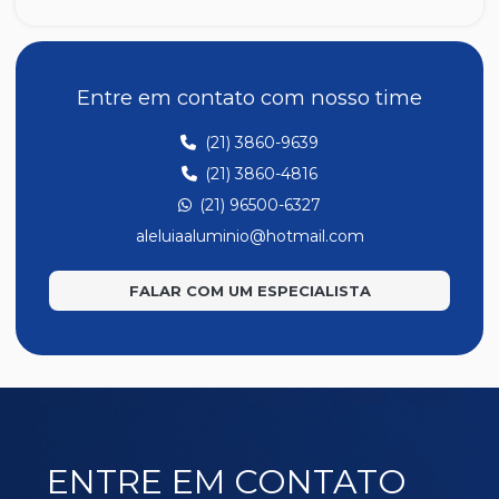
A047
A048
A049
Entre em contato com nosso time
A139
(21) 3860-9639
A194
(21) 3860-4816
A201
(21) 96500-6327
A202
aleluiaaluminio@hotmail.com
A207
FALAR COM UM ESPECIALISTA
A220
E171
E186
E221
E277
ENTRE EM CONTATO
E323