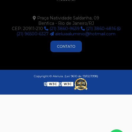
P371
P411
Praça Natividade Saldanha, 09
Benfica - Rio de Janeiro/RJ
P412
CEP: 20911-210
(21) 3860-9639
(21) 3860-4816
P414
(21) 96500-6327
aleluiaaluminio@hotmail.com
P416
CONTATO
P524
P525
P570
Copyright © Aleluia. (Lei 9610 de 19/02/1998)
P574
W3C
W3C
P593
U425
U522
U681
U683