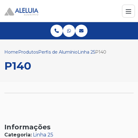
Home
Produtos
Perfis de Alumínio
Linha 25
P140
P140
Informações
Categoria:
Linha 25