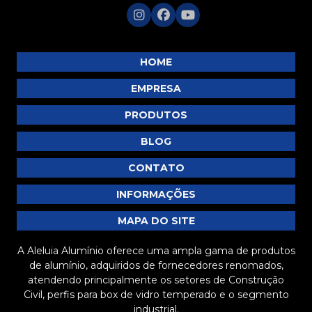
P146
P147
P151
HOME
P152
EMPRESA
P153
PRODUTOS
P157
BLOG
P161
P166
CONTATO
P167
INFORMAÇÕES
P254
MAPA DO SITE
P274
A Aleluia Alumínio oferece uma ampla gama de produtos
P318
de alumínio, adquiridos de fornecedores renomados,
P319
atendendo principalmente os setores de Construção
Civil, perfis para box de vidro temperado e o segmento
P370
industrial.