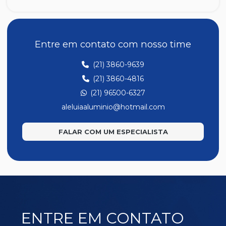
A047
A048
A049
Entre em contato com nosso time
A139
(21) 3860-9639
A194
(21) 3860-4816
A201
(21) 96500-6327
A202
aleluiaaluminio@hotmail.com
A207
FALAR COM UM ESPECIALISTA
A220
E171
E186
E221
E277
ENTRE EM CONTATO
E323