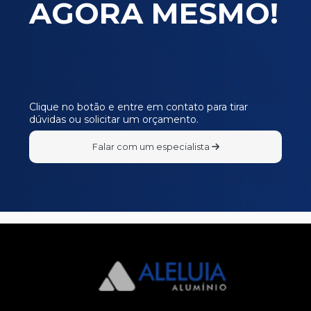
AGORA MESMO!
E480
E481
E482
E483
E484
Clique no botão e entre em contato para tirar
dúvidas ou solicitar um orçamento.
I090
I105
Falar com um especialista
I307
L387
L498
L715
P140
P143
P145