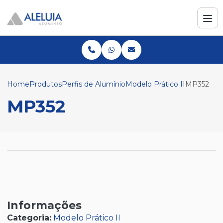
Home
Produtos
Perfis de Alumínio
Modelo Prático II
MP352
MP352
Informações
Categoria:
Modelo Prático II