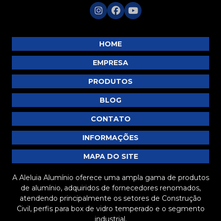
MP383
MP392
MP395
HOME
MP396
EMPRESA
MP397
PRODUTOS
MP404
BLOG
MP405
MP407
CONTATO
MP408
INFORMAÇÕES
MP409
MAPA DO SITE
MP415
A Aleluia Alumínio oferece uma ampla gama de produtos
de alumínio, adquiridos de fornecedores renomados,
atendendo principalmente os setores de Construção
Civil, perfis para box de vidro temperado e o segmento
industrial.