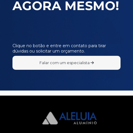
AGORA MESMO!
MP366
MP367
MP368
MP369
MP370
Clique no botão e entre em contato para tirar
dúvidas ou solicitar um orçamento.
MP371
MP372
Falar com um especialista
MP373
MP374
MP378
MP379
MP380
MP381
MP382