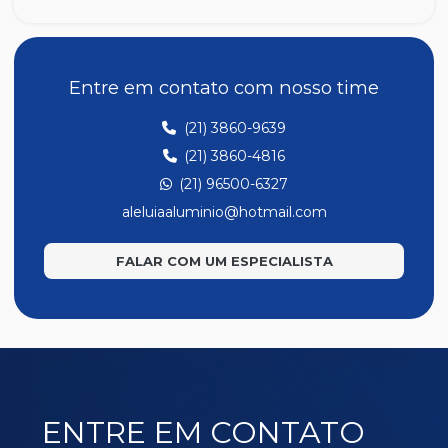
MP332
MP336
MP337
Entre em contato com nosso time
MP347
(21) 3860-9639
MP352
(21) 3860-4816
MP353
(21) 96500-6327
MP354
aleluiaaluminio@hotmail.com
MP357
FALAR COM UM ESPECIALISTA
MP358
MP359
MP360
MP361
MP362
ENTRE EM CONTATO
MP363