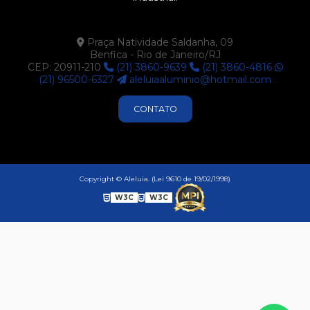
Praça Natividade Saldanha, 09
Benfica - Rio de Janeiro/RJ
CEP: 20911-210
(21) 3860-9639
(21) 3860-4816
(21) 96500-6327
aleluiaaluminio@hotmail.com
CONTATO
Copyright © Aleluia. (Lei 9610 de 19/02/1998)
W3C
W3C