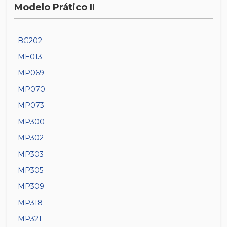
Modelo Prático II
BG202
ME013
MP069
MP070
MP073
MP300
MP302
MP303
MP305
MP309
MP318
MP321