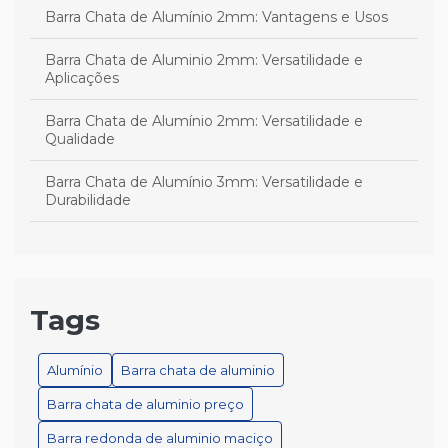
Barra Chata de Alumínio 2mm: Vantagens e Usos
Barra Chata de Aluminio 2mm: Versatilidade e
Aplicações
Barra Chata de Alumínio 2mm: Versatilidade e
Qualidade
Barra Chata de Alumínio 3mm: Versatilidade e
Durabilidade
Barra Chata de Alumínio 3mm: Versatilidade e
Qualidade
Barra Chata de Alumínio 3mm: Versatilidade e Uso
Tags
Barra chata de alumínio branco é a escolha ideal para
projetos versáteis e duráveis
Alumínio
Barra chata de aluminio
Barra chata de aluminio preço
Barra chata de alumínio branco é a melhor escolha
para seu projeto
Barra redonda de aluminio maciço