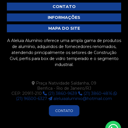
CONTATO
Barra chata de alumínio preço: descubra as melhores
opções e como economizar na compra
INFORMAÇÕES
Barra chata de alumínio preço: descubra como
MAPA DO SITE
economizar na sua compra
A Aleluia Alumínio oferece uma ampla gama de produtos
Barra chata de alumínio preço: tudo que você precisa
de alumínio, adquiridos de fornecedores renomados,
saber antes de comprar
atendendo principalmente os setores de Construção
Civil, perfis para box de vidro temperado e o segmento
Barra Chata de Alumínio Preto é a Solução Ideal para
industrial.
Seus Projetos de Construção e Decoração
Barra Chata de Alumínio Preto: Vantagens e
Praça Natividade Saldanha, 09
Aplicações que Você Precisa Conhecer
Benfica - Rio de Janeiro/RJ
CEP: 20911-210
(21) 3860-9639
(21) 3860-4816
Barra chata de alumínio preto: versatilidade e
(21) 96500-6327
aleluiaaluminio@hotmail.com
aplicações no mercado atual
CONTATO
Barra chata de alumínio preto: versatilidade e
aplicações no mercado atual