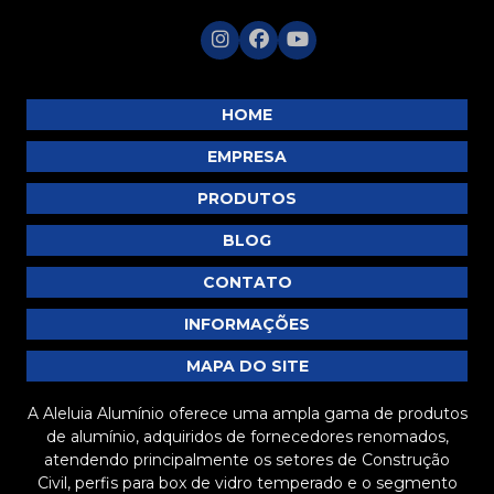
Barra Chata de Alumínio Branco: Versatilidade e Estilo
Barra Chata de Alumínio Preço Justo
Barra Chata de Alumínio Preço: 5 Dicas para
HOME
Economizar
EMPRESA
Barra chata de alumínio preço: como encontrar as
melhores ofertas no mercado
PRODUTOS
Barra Chata de Alumínio Preço: Descubra as
BLOG
Melhores Ofertas
CONTATO
Barra chata de alumínio preço: descubra as melhores
opções e como economizar na compra
INFORMAÇÕES
Barra chata de alumínio preço: descubra como
MAPA DO SITE
economizar na sua compra
A Aleluia Alumínio oferece uma ampla gama de produtos
Barra chata de alumínio preço: tudo que você precisa
de alumínio, adquiridos de fornecedores renomados,
saber antes de comprar
atendendo principalmente os setores de Construção
Civil, perfis para box de vidro temperado e o segmento