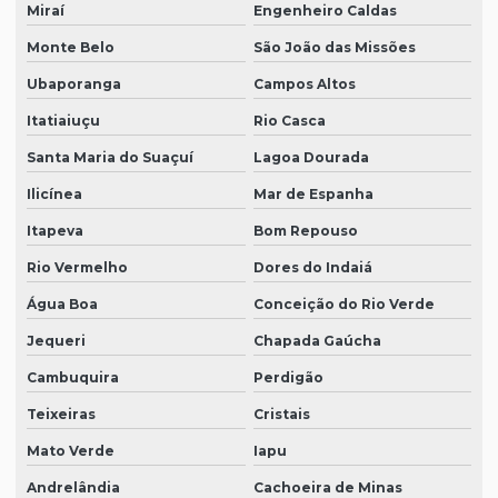
Miraí
Engenheiro Caldas
Monte Belo
São João das Missões
Ubaporanga
Campos Altos
Itatiaiuçu
Rio Casca
Santa Maria do Suaçuí
Lagoa Dourada
Ilicínea
Mar de Espanha
Itapeva
Bom Repouso
Rio Vermelho
Dores do Indaiá
Água Boa
Conceição do Rio Verde
Jequeri
Chapada Gaúcha
Cambuquira
Perdigão
Teixeiras
Cristais
Mato Verde
Iapu
Andrelândia
Cachoeira de Minas