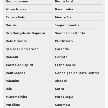
Nepomuceno
Pedra Azul
Minas Novas
Paraopeba
Espera Feliz
Monte Sião
Buritis
Jequitinhonha
São Gonçalo do Sapucaí
São João da Ponte
Belo Oriente
Buritizeiro
São João do Paraíso
Carandaí
Bambuí
Corinto
Carmo do Cajuru
Francisco Sá
Raul Soares
Conceição do Mato Dentro
Inhapim
Abaeté
Ibiá
Serro
Muzambinho
Paraguaçu
Perdões
Caxambu