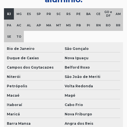
GO e
RJ
MG
ES
SP
PR
SC
RS
PE
BA
CE
AM
DF
PA
AC
AL
AP
MA
MT
MS
PB
PI
RN
RO
RR
SE
TO
Rio de Janeiro
São Gonçalo
Duque de Caxias
Nova Iguaçu
Campos dos Goytacazes
Belford Roxo
Niterói
São João de Meriti
Petrópolis
Volta Redonda
Macaé
Magé
Itaboraí
Cabo Frio
Maricá
Nova Friburgo
Barra Mansa
Angra dos Reis