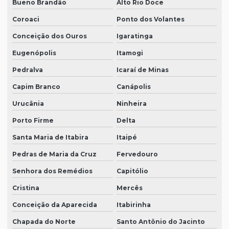
Bueno Brandão
Alto Rio Doce
Coroaci
Ponto dos Volantes
Conceição dos Ouros
Igaratinga
Eugenópolis
Itamogi
Pedralva
Icaraí de Minas
Capim Branco
Canápolis
Urucânia
Ninheira
Porto Firme
Delta
Santa Maria de Itabira
Itaipé
Pedras de Maria da Cruz
Fervedouro
Senhora dos Remédios
Capitólio
Cristina
Mercês
Conceição da Aparecida
Itabirinha
Chapada do Norte
Santo Antônio do Jacinto