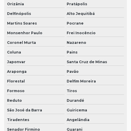
Orizânia
Pratápolis
Delfinópolis
Alto Jequitibá
Martins Soares
Pocrane
Monsenhor Paulo
Frei Inocêncio
Coronel Murta
Nazareno
Coluna
Pains
Japonvar
Santa Cruz de Minas
Araponga
Pavão
Florestal
Delfim Moreira
Formoso
Tiros
Reduto
Durandé
São José da Barra
Guiricema
Tiradentes
Angelândia
Senador Firmino
Guarani