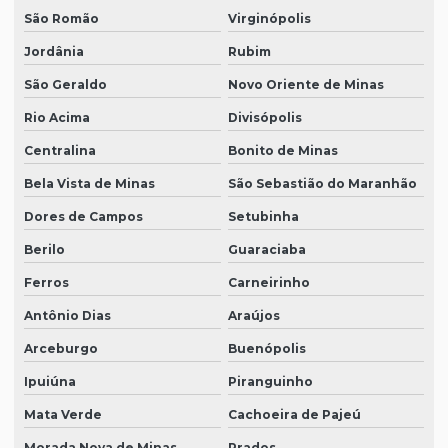
São Romão
Virginópolis
Jordânia
Rubim
São Geraldo
Novo Oriente de Minas
Rio Acima
Divisópolis
Centralina
Bonito de Minas
Bela Vista de Minas
São Sebastião do Maranhão
Dores de Campos
Setubinha
Berilo
Guaraciaba
Ferros
Carneirinho
Antônio Dias
Araújos
Arceburgo
Buenópolis
Ipuiúna
Piranguinho
Mata Verde
Cachoeira de Pajeú
Morada Nova de Minas
Prados