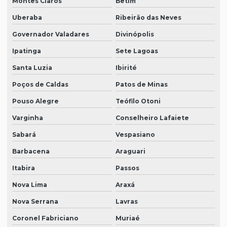
Montes Claros
Betim
Uberaba
Ribeirão das Neves
Governador Valadares
Divinópolis
Ipatinga
Sete Lagoas
Santa Luzia
Ibirité
Poços de Caldas
Patos de Minas
Pouso Alegre
Teófilo Otoni
Varginha
Conselheiro Lafaiete
Sabará
Vespasiano
Barbacena
Araguari
Itabira
Passos
Nova Lima
Araxá
Nova Serrana
Lavras
Coronel Fabriciano
Muriaé