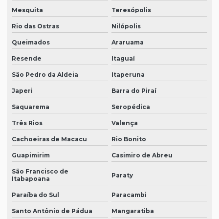
Mesquita
Teresópolis
Rio das Ostras
Nilópolis
Queimados
Araruama
Resende
Itaguaí
São Pedro da Aldeia
Itaperuna
Japeri
Barra do Piraí
Saquarema
Seropédica
Três Rios
Valença
Cachoeiras de Macacu
Rio Bonito
Guapimirim
Casimiro de Abreu
São Francisco de
Paraty
Itabapoana
Paraíba do Sul
Paracambi
Santo Antônio de Pádua
Mangaratiba