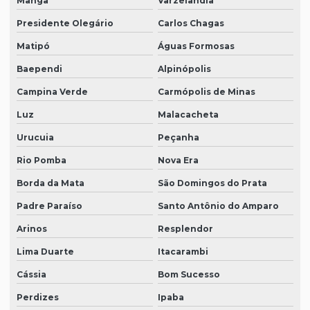
Manga
Varzelândia
Presidente Olegário
Carlos Chagas
Matipó
Águas Formosas
Baependi
Alpinópolis
Campina Verde
Carmópolis de Minas
Luz
Malacacheta
Urucuia
Peçanha
Rio Pomba
Nova Era
Borda da Mata
São Domingos do Prata
Padre Paraíso
Santo Antônio do Amparo
Arinos
Resplendor
Lima Duarte
Itacarambi
Cássia
Bom Sucesso
Perdizes
Ipaba