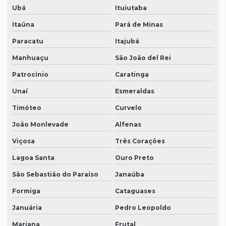
Ubá
Ituiutaba
Itaúna
Pará de Minas
Paracatu
Itajubá
Manhuaçu
São João del Rei
Patrocínio
Caratinga
Unaí
Esmeraldas
Timóteo
Curvelo
João Monlevade
Alfenas
Viçosa
Três Corações
Lagoa Santa
Ouro Preto
São Sebastião do Paraíso
Janaúba
Formiga
Cataguases
Januária
Pedro Leopoldo
Mariana
Frutal