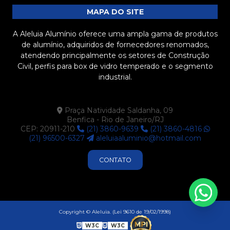
Barra chata de alumínio preço: descubra como
MAPA DO SITE
economizar na sua compra
A Aleluia Alumínio oferece uma ampla gama de produtos
Barra chata de alumínio preço: tudo que você precisa
de alumínio, adquiridos de fornecedores renomados,
saber antes de comprar
atendendo principalmente os setores de Construção
Civil, perfis para box de vidro temperado e o segmento
Barra Chata de Alumínio Preto é a Solução Ideal para
industrial.
Seus Projetos de Construção e Decoração
Barra Chata de Alumínio Preto: Vantagens e
Praça Natividade Saldanha, 09
Aplicações que Você Precisa Conhecer
Benfica - Rio de Janeiro/RJ
CEP: 20911-210
(21) 3860-9639
(21) 3860-4816
Barra chata de alumínio preto: versatilidade e
(21) 96500-6327
aleluiaaluminio@hotmail.com
aplicações no mercado atual
CONTATO
Barra chata de alumínio preto: versatilidade e
aplicações no mercado atual
Barra Chata de Alumínio Preto: Versatilidade e Estilo
Copyright © Aleluia. (Lei 9610 de 19/02/1998)
Barra chata de alumínio: características e aplicações
W3C
W3C