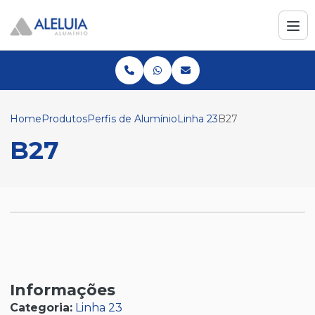
Home
Produtos
Perfis de Alumínio
Linha 23
B27
B27
Informações
Categoria:
Linha 23