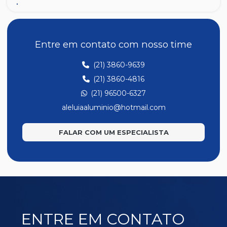
B27
B3
B31
Entre em contato com nosso time
B32
(21) 3860-9639
B4
(21) 3860-4816
B6
(21) 96500-6327
B78
aleluiaaluminio@hotmail.com
BG025
FALAR COM UM ESPECIALISTA
ENTRE EM CONTATO