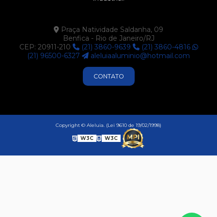
Praça Natividade Saldanha, 09
Benfica - Rio de Janeiro/RJ
CEP: 20911-210
(21) 3860-9639
(21) 3860-4816
(21) 96500-6327
aleluiaaluminio@hotmail.com
CONTATO
Copyright © Aleluia. (Lei 9610 de 19/02/1998)
W3C
W3C