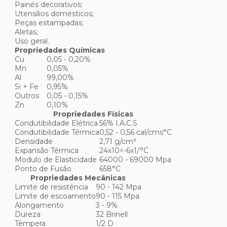
Painés decorativos;
Utensílios domésticos;
Peças estampadas;
Aletas;
Uso geral.
Propriedades Químicas
Cu
0,05 - 0,20%
Mn
0,05%
Al
99,00%
Si + Fe
0,95%
Outros
0,05 - 0,15%
Zn
0,10%
Propriedades Físicas
Condutibilidade Elétrica
56% I.A.C.S
Condutibilidade Térmica
0,52 - 0,56 cal/cms°C
Densidade
2,71 g/cm³
Expansão Térmica
24x10^-6x1/°C
Modulo de Elasticidade
64000 - 69000 Mpa
Ponto de Fusão
658°C
Propriedades Mecânicas
Limite de resisténcia
90 - 142 Mpa
Limite de escoamento
90 - 115 Mpa
Alongamento
3 - 9%
Dureza
32 Brinell
Têmpera
1/2 D