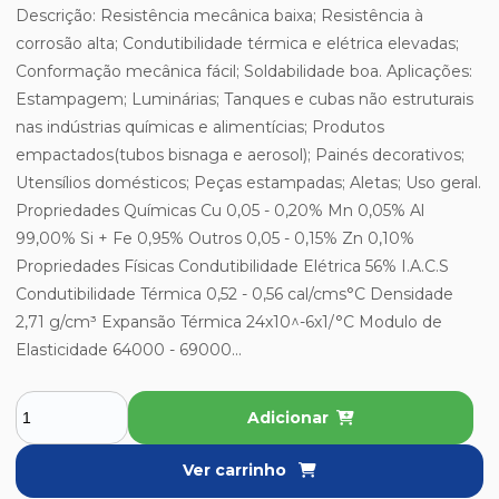
Descrição: Resistência mecânica baixa; Resistência à
corrosão alta; Condutibilidade térmica e elétrica elevadas;
Conformação mecânica fácil; Soldabilidade boa. Aplicações:
Estampagem; Luminárias; Tanques e cubas não estruturais
nas indústrias químicas e alimentícias; Produtos
empactados(tubos bisnaga e aerosol); Painés decorativos;
Utensílios domésticos; Peças estampadas; Aletas; Uso geral.
Propriedades Químicas Cu 0,05 - 0,20% Mn 0,05% Al
99,00% Si + Fe 0,95% Outros 0,05 - 0,15% Zn 0,10%
Propriedades Físicas Condutibilidade Elétrica 56% I.A.C.S
Condutibilidade Térmica 0,52 - 0,56 cal/cms°C Densidade
2,71 g/cm³ Expansão Térmica 24x10^-6x1/°C Modulo de
Elasticidade 64000 - 69000...
Adicionar
Ver carrinho