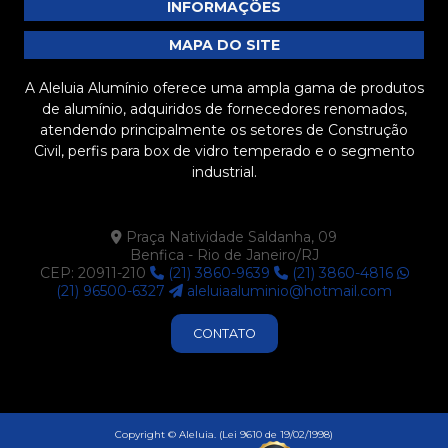
INFORMAÇÕES
MAPA DO SITE
A Aleluia Alumínio oferece uma ampla gama de produtos
de alumínio, adquiridos de fornecedores renomados,
atendendo principalmente os setores de Construção
Civil, perfis para box de vidro temperado e o segmento
industrial.
Praça Natividade Saldanha, 09
Benfica - Rio de Janeiro/RJ
CEP: 20911-210
(21) 3860-9639
(21) 3860-4816
(21) 96500-6327
aleluiaaluminio@hotmail.com
CONTATO
Copyright © Aleluia. (Lei 9610 de 19/02/1998)