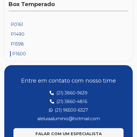
Box Temperado
P0161
P1490
P1598
P1600
Entre em contato com nosso time
(21) 3860-9639
(21) 3860-4816
(21) 96500-6327
aleluiaaluminio@hotmail.com
FALAR COM UM ESPECIALISTA