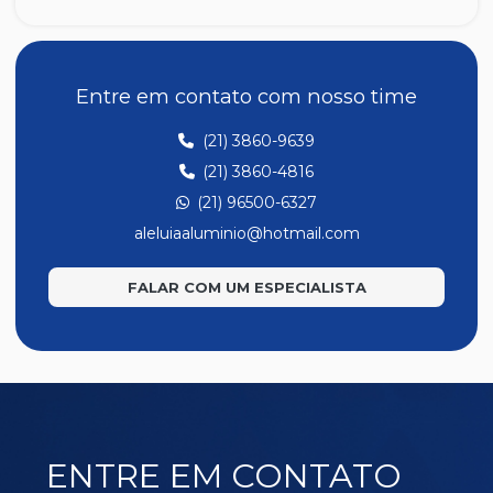
SU014
SU018
SU020
Entre em contato com nosso time
SU039
(21) 3860-9639
SU040
(21) 3860-4816
SU041
(21) 96500-6327
SU042
aleluiaaluminio@hotmail.com
SU044
FALAR COM UM ESPECIALISTA
SU047
SU049
SU050
SU053
SU058
ENTRE EM CONTATO
SU068