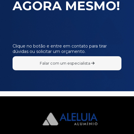
AGORA MESMO!
SU069
SU070
SU071
SU072
SU073
Clique no botão e entre em contato para tirar
dúvidas ou solicitar um orçamento.
SU074
SU079
Falar com um especialista
SU080
SU081
SU082
SU083
SU084
SU085
SU086