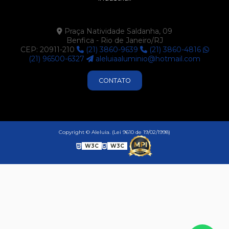
SU110
SU111
Praça Natividade Saldanha, 09
Benfica - Rio de Janeiro/RJ
SU113
CEP: 20911-210
(21) 3860-9639
(21) 3860-4816
SU121
(21) 96500-6327
aleluiaaluminio@hotmail.com
SU122
CONTATO
SU123
SU187
SU200
Copyright © Aleluia. (Lei 9610 de 19/02/1998)
SU203
W3C
W3C
SU225
SU227
SU228
SU230
SU242