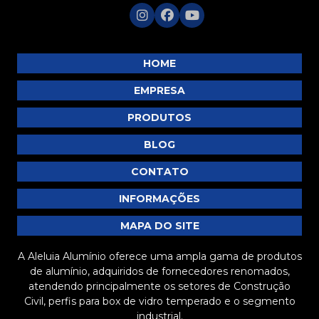
SU088
SU090
SU091
HOME
SU093
EMPRESA
SU094
PRODUTOS
SU096
BLOG
SU097
SU098
CONTATO
SU099
INFORMAÇÕES
SU100
MAPA DO SITE
SU101
A Aleluia Alumínio oferece uma ampla gama de produtos
SU103
de alumínio, adquiridos de fornecedores renomados,
SU107
atendendo principalmente os setores de Construção
Civil, perfis para box de vidro temperado e o segmento
SU108
industrial.