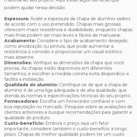
material ao seu projeto. Aqui estão algumas dicas que
podem ajudar nessa decisão:
Espessura:
Avalie a espessura da chapa de alumínio xadrez
de acordo com o uso pretendido. Chapas mais grossas
oferecem maior resistência e durabilidade, enquanto chapas
mais finas podem ser mais leves e fáceis de manusear.
Acabamento:
Considere o tipo de acabamento desejado,
como anodização ou pintura, que pode aumentar a
resistência à corrosão e proporcionar um visual estético
mais atraente.
Dimensões:
Verifique as dimensões da chapa que você
precisa. As chapas estão disponíveis em diferentes
tamanhos, e escolher a medida correta evita desperdício e
facilita a instalação.
Qualidade do alumínio:
Certifique-se de que a chapa de
alumínio é de uma liga adequada e de alta qualidade, que
atenda às normas e especificações técnicas do seu projeto.
Fornecedores:
Escolha um fornecedor confiável e com
boa reputação no mercado. Pesquise sobre as avaliações de
clientes anteriores e busque recomendações para garantir a
qualidade do produto.
Custo-benefício:
Embora o preço seja um fator
importante, considere também o custo-benefício a longo
prazo. Chapas de melhor qualidade podem ter um custo