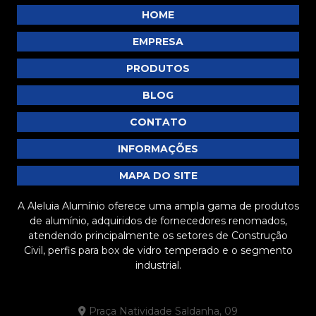
Trilhos de Cortina
HOME
Tubos
EMPRESA
Tubos Redondo
PRODUTOS
Venezianas
BLOG
Vitrines
CONTATO
INFORMAÇÕES
MAPA DO SITE
A Aleluia Alumínio oferece uma ampla gama de produtos
de alumínio, adquiridos de fornecedores renomados,
atendendo principalmente os setores de Construção
Civil, perfis para box de vidro temperado e o segmento
industrial.
Praça Natividade Saldanha, 09