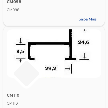
CM098
CM098
Saiba Mais
CM110
CM110