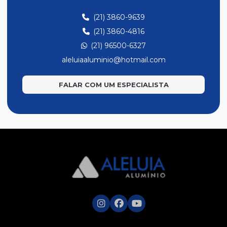
Linha 28
(21) 3860-9639
Linha 30
(21) 3860-4816
Linha de Temperado
(21) 96500-6327
Linha de Temperado Leve
aleluiaaluminio@hotmail.com
Linha Móveis
FALAR COM UM ESPECIALISTA
Linha Suprema
Luminoso
Masterbox
Modelo Prático II
Módulo Max
Perfis
Portão Búzios
Portões e Trilhos
Tela Mosquiteiro