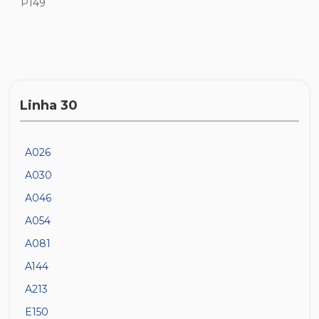
P149
Linha 30
A026
A030
A046
A054
A081
A144
A213
E150