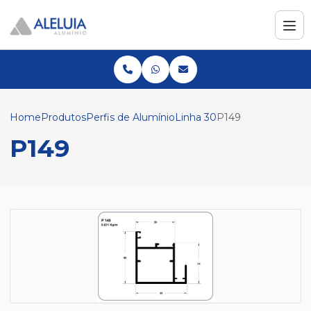
Home
Produtos
Perfis de Alumínio
Linha 30
P149
P149