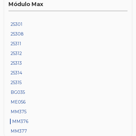
Módulo Max
25301
25308
25311
25312
25313
25314
25315
BG035
ME056
MM375
MM376
MM377