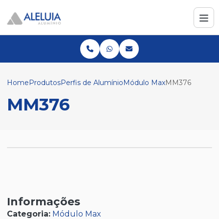
Home
Produtos
Perfis de Alumínio
Módulo Max
MM376
MM376
Informações
Categoria:
Módulo Max