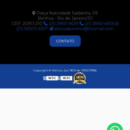
Praça Natividade Saldanha, 09
Benfica - Rio de Janeiro/RJ
CEP: 20911-210
(21) 3860-9639
(21) 3860-4816
(21) 96500-6327
aleluiaaluminio@hotmail.com
CONTATO
Copyright © Aleluia. (Lei 9610 de 19/02/1998)
W3C
W3C