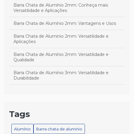
Barra Chata de Alumínio 2mm: Conheça mais
Versatilidade e Aplicações
Barra Chata de Alumínio 2mm: Vantagens e Usos
Barra Chata de Aluminio 2mm: Versatilidade e
Aplicações
Barra Chata de Alumínio 2mm: Versatilidade e
Qualidade
Barra Chata de Alumínio 3mm: Versatilidade e
Durabilidade
Barra Chata de Alumínio 3mm: Versatilidade e
Qualidade
Barra Chata de Alumínio 3mm: Versatilidade e Uso
Tags
Barra chata de alumínio branco é a escolha ideal para
projetos versáteis e duráveis
Alumínio
Barra chata de aluminio