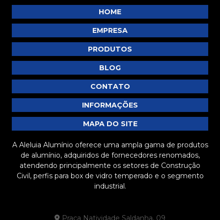
Barra Chata de Alumínio Preço: 5 Dicas para
HOME
Economizar
EMPRESA
Barra chata de alumínio preço: como encontrar as
melhores ofertas no mercado
PRODUTOS
Barra Chata de Alumínio Preço: Descubra as
BLOG
Melhores Ofertas
CONTATO
Barra chata de alumínio preço: descubra as melhores
opções e como economizar na compra
INFORMAÇÕES
Barra chata de alumínio preço: descubra como
MAPA DO SITE
economizar na sua compra
A Aleluia Alumínio oferece uma ampla gama de produtos
Barra chata de alumínio preço: tudo que você precisa
de alumínio, adquiridos de fornecedores renomados,
saber antes de comprar
atendendo principalmente os setores de Construção
Civil, perfis para box de vidro temperado e o segmento
Barra Chata de Alumínio Preto é a Solução Ideal para
industrial.
Seus Projetos de Construção e Decoração
Barra Chata de Alumínio Preto: Vantagens e
Praça Natividade Saldanha, 09