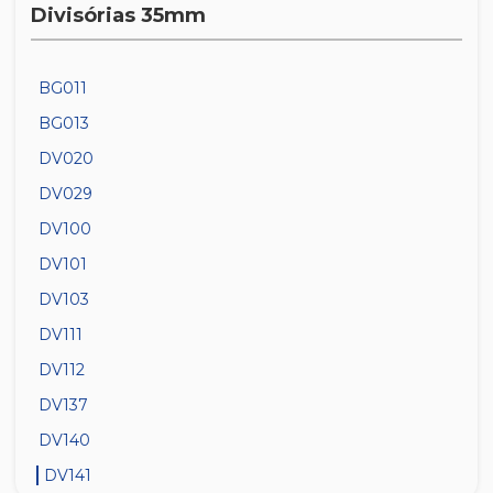
Divisórias 35mm
BG011
BG013
DV020
DV029
DV100
DV101
DV103
DV111
DV112
DV137
DV140
DV141