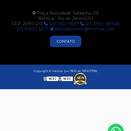
Praça Natividade Saldanha, 09
Benfica - Rio de Janeiro/RJ
CEP: 20911-210
(21) 3860-9639
(21) 3860-4816
(21) 96500-6327
aleluiaaluminio@hotmail.com
CONTATO
Copyright © Aleluia. (Lei 9610 de 19/02/1998)
W3C
W3C