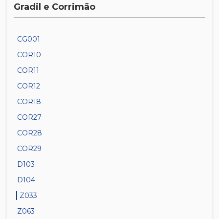
Gradil e Corrimão
CG001
COR10
COR11
COR12
COR18
COR27
COR28
COR29
D103
D104
Z033
Z063