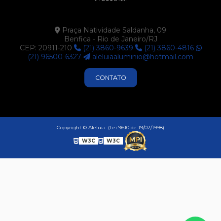
Praça Natividade Saldanha, 09
Benfica - Rio de Janeiro/RJ
CEP: 20911-210
(21) 3860-9639
(21) 3860-4816
(21) 96500-6327
aleluiaaluminio@hotmail.com
CONTATO
Copyright © Aleluia. (Lei 9610 de 19/02/1998)
W3C
W3C