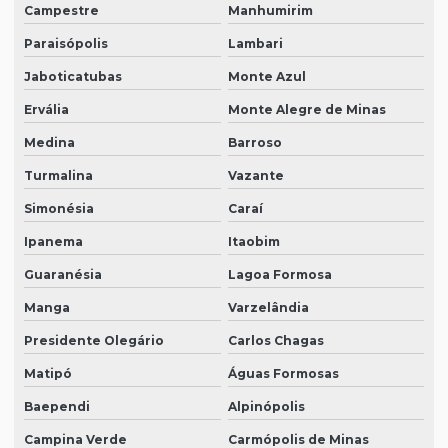
Campestre
Manhumirim
Paraisópolis
Lambari
Jaboticatubas
Monte Azul
Ervália
Monte Alegre de Minas
Medina
Barroso
Turmalina
Vazante
Simonésia
Caraí
Ipanema
Itaobim
Guaranésia
Lagoa Formosa
Manga
Varzelândia
Presidente Olegário
Carlos Chagas
Matipó
Águas Formosas
Baependi
Alpinópolis
Campina Verde
Carmópolis de Minas