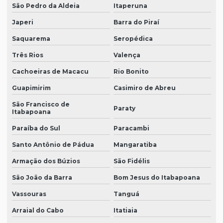
São Pedro da Aldeia
Itaperuna
Japeri
Barra do Piraí
Saquarema
Seropédica
Três Rios
Valença
Cachoeiras de Macacu
Rio Bonito
Guapimirim
Casimiro de Abreu
São Francisco de
Paraty
Itabapoana
Paraíba do Sul
Paracambi
Santo Antônio de Pádua
Mangaratiba
Armação dos Búzios
São Fidélis
São João da Barra
Bom Jesus do Itabapoana
Vassouras
Tanguá
Arraial do Cabo
Itatiaia