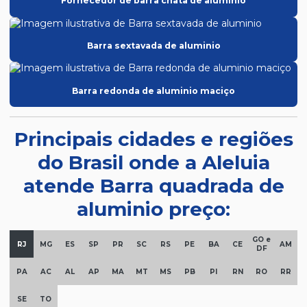
Fornecedor de barra chata de aluminio
Barra sextavada de aluminio
Barra redonda de aluminio maciço
Principais cidades e regiões
do Brasil onde a Aleluia
atende Barra quadrada de
aluminio preço:
GO e
RJ
MG
ES
SP
PR
SC
RS
PE
BA
CE
AM
DF
PA
AC
AL
AP
MA
MT
MS
PB
PI
RN
RO
RR
SE
TO