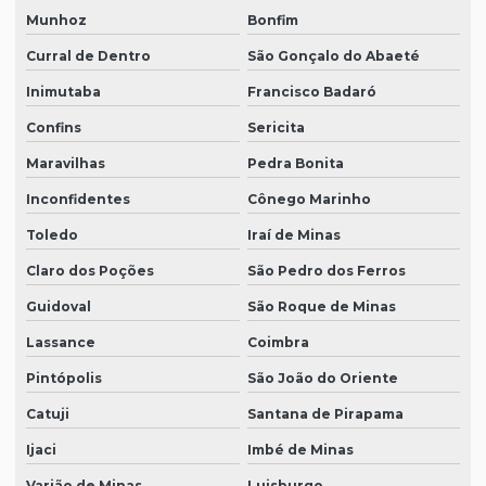
Munhoz
Bonfim
Curral de Dentro
São Gonçalo do Abaeté
Inimutaba
Francisco Badaró
Confins
Sericita
Maravilhas
Pedra Bonita
Inconfidentes
Cônego Marinho
Toledo
Iraí de Minas
Claro dos Poções
São Pedro dos Ferros
Guidoval
São Roque de Minas
Lassance
Coimbra
Pintópolis
São João do Oriente
Catuji
Santana de Pirapama
Ijaci
Imbé de Minas
Varjão de Minas
Luisburgo