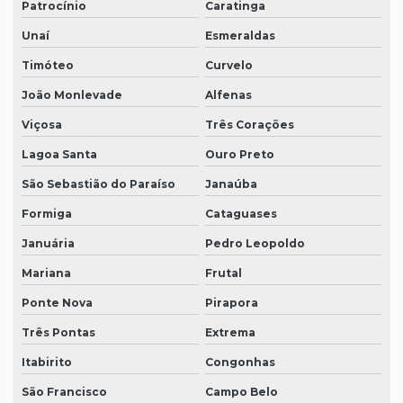
Patrocínio
Caratinga
Unaí
Esmeraldas
Timóteo
Curvelo
João Monlevade
Alfenas
Viçosa
Três Corações
Lagoa Santa
Ouro Preto
São Sebastião do Paraíso
Janaúba
Formiga
Cataguases
Januária
Pedro Leopoldo
Mariana
Frutal
Ponte Nova
Pirapora
Três Pontas
Extrema
Itabirito
Congonhas
São Francisco
Campo Belo