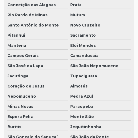
Conceição das Alagoas
Prata
Rio Pardo de Minas
Mutum
Santo Antônio do Monte
Novo Cruzeiro
Pitangui
Sacramento
Mantena
Elói Mendes
Campos Gerais
Camanducaia
São José da Lapa
São João Nepomuceno
Jacutinga
Tupaciguara
Coração de Jesus
Aimorés
Nepomuceno
Pedra Azul
Minas Novas
Paraopeba
Espera Feliz
Monte Sião
Buritis
Jequitinhonha
São Gonçalo do Sapucaí
São João da Ponte