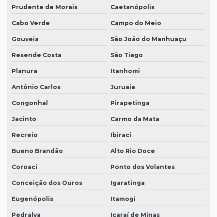
Prudente de Morais
Caetanópolis
Cabo Verde
Campo do Meio
Gouveia
São João do Manhuaçu
Resende Costa
São Tiago
Planura
Itanhomi
Antônio Carlos
Juruaia
Congonhal
Pirapetinga
Jacinto
Carmo da Mata
Recreio
Ibiraci
Bueno Brandão
Alto Rio Doce
Coroaci
Ponto dos Volantes
Conceição dos Ouros
Igaratinga
Eugenópolis
Itamogi
Pedralva
Icaraí de Minas