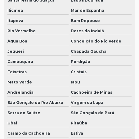
Santa Maria do Suaçuí
Lagoa Dourada
Ilicínea
Mar de Espanha
Itapeva
Bom Repouso
Rio Vermelho
Dores do Indaiá
Água Boa
Conceição do Rio Verde
Jequeri
Chapada Gaúcha
Cambuquira
Perdigão
Teixeiras
Cristais
Mato Verde
Iapu
Andrelândia
Cachoeira de Minas
São Gonçalo do Rio Abaixo
Virgem da Lapa
Serra do Salitre
São Gonçalo do Pará
Ubaí
Piraúba
Carmo da Cachoeira
Estiva