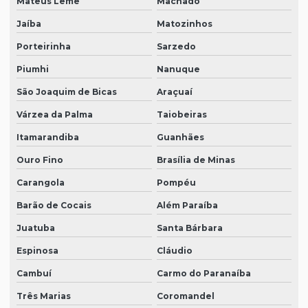
Mateus Leme
Machado
Jaíba
Matozinhos
Porteirinha
Sarzedo
Piumhi
Nanuque
São Joaquim de Bicas
Araçuaí
Várzea da Palma
Taiobeiras
Itamarandiba
Guanhães
Ouro Fino
Brasília de Minas
Carangola
Pompéu
Barão de Cocais
Além Paraíba
Juatuba
Santa Bárbara
Espinosa
Cláudio
Cambuí
Carmo do Paranaíba
Três Marias
Coromandel