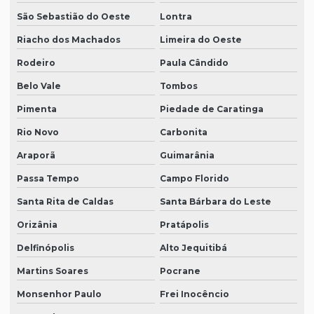
São Sebastião do Oeste
Lontra
Riacho dos Machados
Limeira do Oeste
Rodeiro
Paula Cândido
Belo Vale
Tombos
Pimenta
Piedade de Caratinga
Rio Novo
Carbonita
Araporã
Guimarânia
Passa Tempo
Campo Florido
Santa Rita de Caldas
Santa Bárbara do Leste
Orizânia
Pratápolis
Delfinópolis
Alto Jequitibá
Martins Soares
Pocrane
Monsenhor Paulo
Frei Inocêncio