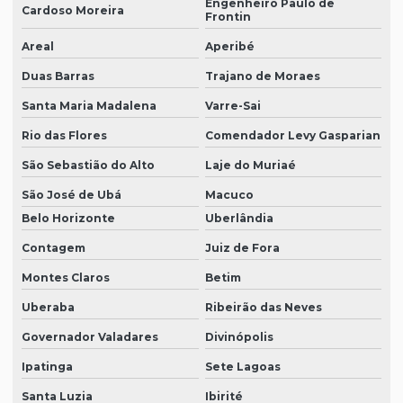
Engenheiro Paulo de
Cardoso Moreira
Frontin
Areal
Aperibé
Duas Barras
Trajano de Moraes
Santa Maria Madalena
Varre-Sai
Rio das Flores
Comendador Levy Gasparian
São Sebastião do Alto
Laje do Muriaé
São José de Ubá
Macuco
Belo Horizonte
Uberlândia
Contagem
Juiz de Fora
Montes Claros
Betim
Uberaba
Ribeirão das Neves
Governador Valadares
Divinópolis
Ipatinga
Sete Lagoas
Santa Luzia
Ibirité