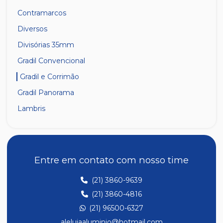
Contramarcos
Diversos
Divisórias 35mm
Gradil Convencional
Gradil e Corrimão
Gradil Panorama
Lambris
Linha 14
Linha 23
Linha 25
Entre em contato com nosso time
Linha 28
(21) 3860-9639
Linha 30
(21) 3860-4816
Linha de Temperado
(21) 96500-6327
Linha de Temperado Leve
aleluiaaluminio@hotmail.com