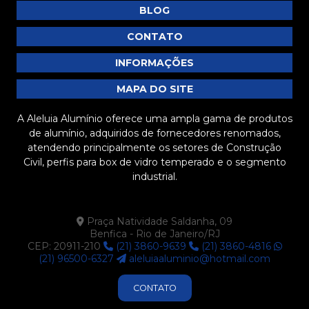
BLOG
Vitrines
CONTATO
INFORMAÇÕES
MAPA DO SITE
A Aleluia Alumínio oferece uma ampla gama de produtos
de alumínio, adquiridos de fornecedores renomados,
atendendo principalmente os setores de Construção
Civil, perfis para box de vidro temperado e o segmento
industrial.
Praça Natividade Saldanha, 09
Benfica - Rio de Janeiro/RJ
CEP: 20911-210
(21) 3860-9639
(21) 3860-4816
(21) 96500-6327
aleluiaaluminio@hotmail.com
CONTATO