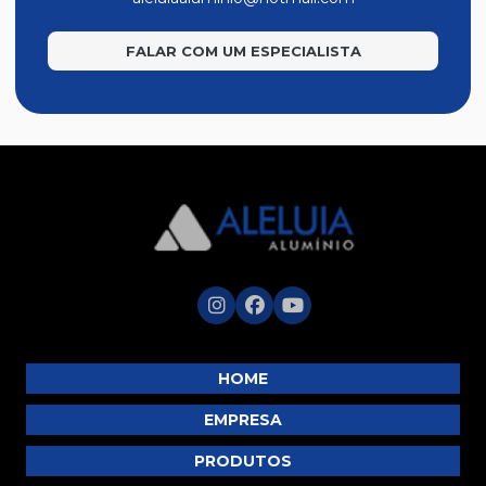
Linha Móveis
FALAR COM UM ESPECIALISTA
Linha Suprema
Luminoso
Masterbox
Modelo Prático II
Módulo Max
Perfis
Portão Búzios
Portões e Trilhos
Tela Mosquiteiro
Trilhos de Cortina
HOME
Tubos
EMPRESA
Tubos Redondo
PRODUTOS
Venezianas