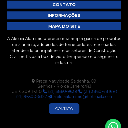
CONTATO
Barra chata de alumínio preço: descubra as melhores
opções e como economizar na compra
INFORMAÇÕES
Barra chata de alumínio preço: descubra como
MAPA DO SITE
economizar na sua compra
A Aleluia Alumínio oferece uma ampla gama de produtos
Barra chata de alumínio preço: tudo que você precisa
de alumínio, adquiridos de fornecedores renomados,
saber antes de comprar
atendendo principalmente os setores de Construção
Civil, perfis para box de vidro temperado e o segmento
Barra Chata de Alumínio Preto é a Solução Ideal para
industrial.
Seus Projetos de Construção e Decoração
Barra Chata de Alumínio Preto: Vantagens e
Praça Natividade Saldanha, 09
Aplicações que Você Precisa Conhecer
Benfica - Rio de Janeiro/RJ
CEP: 20911-210
(21) 3860-9639
(21) 3860-4816
Barra chata de alumínio preto: versatilidade e
(21) 96500-6327
aleluiaaluminio@hotmail.com
aplicações no mercado atual
CONTATO
Barra chata de alumínio preto: versatilidade e
aplicações no mercado atual