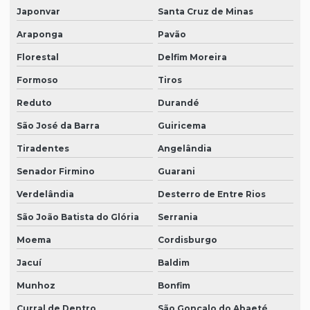
Japonvar
Santa Cruz de Minas
Araponga
Pavão
Florestal
Delfim Moreira
Formoso
Tiros
Reduto
Durandé
São José da Barra
Guiricema
Tiradentes
Angelândia
Senador Firmino
Guarani
Verdelândia
Desterro de Entre Rios
São João Batista do Glória
Serrania
Moema
Cordisburgo
Jacuí
Baldim
Munhoz
Bonfim
Curral de Dentro
São Gonçalo do Abaeté