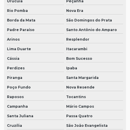
Urucuia
Peçanha
Rio Pomba
Nova Era
Borda da Mata
São Domingos do Prata
Padre Paraíso
Santo Antônio do Amparo
Arinos
Resplendor
Lima Duarte
Itacarambi
Cássia
Bom Sucesso
Perdizes
Ipaba
Piranga
Santa Margarida
Poço Fundo
Nova Resende
Raposos
Tocantins
Campanha
Mário Campos
Santa Juliana
Passa Quatro
Cruzília
São João Evangelista