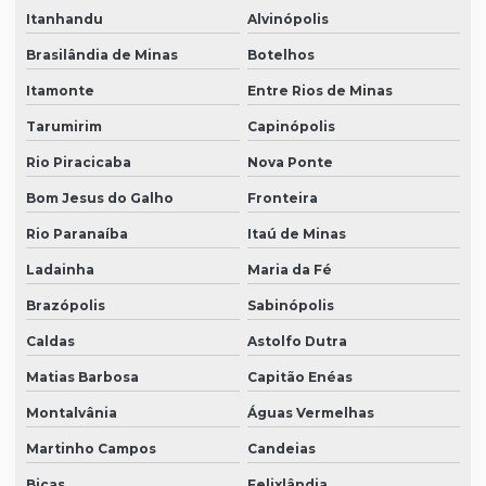
Itanhandu
Alvinópolis
Brasilândia de Minas
Botelhos
Itamonte
Entre Rios de Minas
Tarumirim
Capinópolis
Rio Piracicaba
Nova Ponte
Bom Jesus do Galho
Fronteira
Rio Paranaíba
Itaú de Minas
Ladainha
Maria da Fé
Brazópolis
Sabinópolis
Caldas
Astolfo Dutra
Matias Barbosa
Capitão Enéas
Montalvânia
Águas Vermelhas
Martinho Campos
Candeias
Bicas
Felixlândia