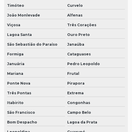
Timóteo
Curvelo
João Monlevade
Alfenas
Viçosa
Três Corações
Lagoa Santa
Ouro Preto
São Sebastião do Paraíso
Janaúba
Formiga
Cataguases
Januária
Pedro Leopoldo
Mariana
Frutal
Ponte Nova
Pirapora
Três Pontas
Extrema
Itabirito
Congonhas
São Francisco
Campo Belo
Bom Despacho
Lagoa da Prata
Leopoldina
Guaxupé