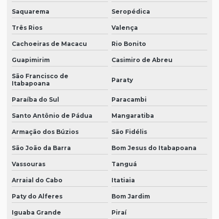
Saquarema
Seropédica
Três Rios
Valença
Cachoeiras de Macacu
Rio Bonito
Guapimirim
Casimiro de Abreu
São Francisco de
Paraty
Itabapoana
Paraíba do Sul
Paracambi
Santo Antônio de Pádua
Mangaratiba
Armação dos Búzios
São Fidélis
São João da Barra
Bom Jesus do Itabapoana
Vassouras
Tanguá
Arraial do Cabo
Itatiaia
Paty do Alferes
Bom Jardim
Iguaba Grande
Piraí