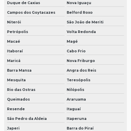
Duque de Caxias
Nova Iguaçu
Campos dos Goytacazes
Belford Roxo
Niterói
São João de Meriti
Petrópolis
Volta Redonda
Macaé
Magé
Itaboraí
Cabo Frio
Maricá
Nova Friburgo
Barra Mansa
Angra dos Reis
Mesquita
Teresópolis
Rio das Ostras
Nilópolis
Queimados
Araruama
Resende
Itaguaí
São Pedro da Aldeia
Itaperuna
Japeri
Barra do Piraí