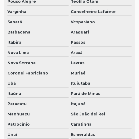
Pouso Alegre
Teófilo Otoni
Varginha
Conselheiro Lafaiete
Sabará
Vespasiano
Barbacena
Araguari
Itabira
Passos
Nova Lima
Araxá
Nova Serrana
Lavras
Coronel Fabriciano
Muriaé
Ubá
Ituiutaba
Itaúna
Pará de Minas
Paracatu
Itajubá
Manhuaçu
São João del Rei
Patrocínio
Caratinga
Unaí
Esmeraldas