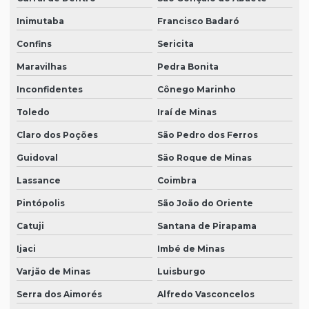
Inimutaba
Francisco Badaró
Confins
Sericita
Maravilhas
Pedra Bonita
Inconfidentes
Cônego Marinho
Toledo
Iraí de Minas
Claro dos Poções
São Pedro dos Ferros
Guidoval
São Roque de Minas
Lassance
Coimbra
Pintópolis
São João do Oriente
Catuji
Santana de Pirapama
Ijaci
Imbé de Minas
Varjão de Minas
Luisburgo
Serra dos Aimorés
Alfredo Vasconcelos