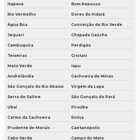
Itapeva
Bom Repouso
Rio Vermelho
Dores do Indaiá
Água Boa
Conceição do Rio Verde
Jequeri
Chapada Gaúcha
Cambuquira
Perdigão
Teixeiras
Cristais
Mato Verde
Iapu
Andrelândia
Cachoeira de Minas
São Gonçalo do Rio Abaixo
Virgem da Lapa
Serra do Salitre
São Gonçalo do Pará
Ubaí
Piraúba
Carmo da Cachoeira
Estiva
Prudente de Morais
Caetanópolis
Cabo Verde
Campo do Meio