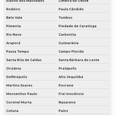
Riacho dos Machados
Limeira do Oeste
Rodeiro
Paula Cândido
Belo Vale
Tombos
Pimenta
Piedade de Caratinga
Rio Novo
Carbonita
Araporã
Guimarânia
Passa Tempo
Campo Florido
Santa Rita de Caldas
Santa Bárbara do Leste
Orizânia
Pratápolis
Delfinópolis
Alto Jequitibá
Martins Soares
Pocrane
Monsenhor Paulo
Frei Inocêncio
Coronel Murta
Nazareno
Coluna
Pains