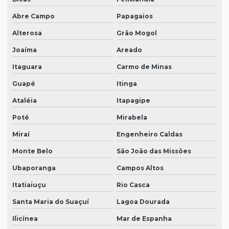
Abre Campo
Papagaios
Alterosa
Grão Mogol
Joaíma
Areado
Itaguara
Carmo de Minas
Guapé
Itinga
Ataléia
Itapagipe
Poté
Mirabela
Miraí
Engenheiro Caldas
Monte Belo
São João das Missões
Ubaporanga
Campos Altos
Itatiaiuçu
Rio Casca
Santa Maria do Suaçuí
Lagoa Dourada
Ilicínea
Mar de Espanha