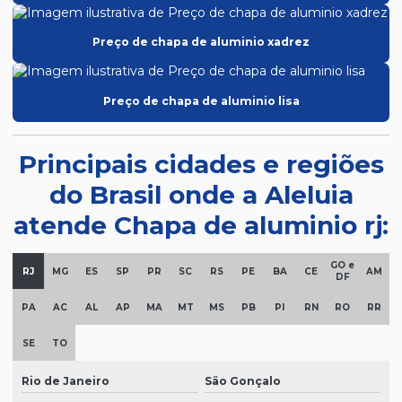
Preço de chapa de aluminio xadrez
Preço de chapa de aluminio lisa
Principais cidades e regiões
do Brasil onde a Aleluia
atende Chapa de aluminio rj:
GO e
RJ
MG
ES
SP
PR
SC
RS
PE
BA
CE
AM
DF
PA
AC
AL
AP
MA
MT
MS
PB
PI
RN
RO
RR
SE
TO
Rio de Janeiro
São Gonçalo