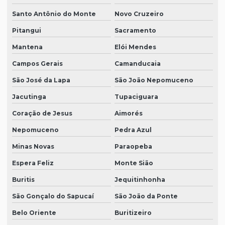
Santo Antônio do Monte
Novo Cruzeiro
Pitangui
Sacramento
Mantena
Elói Mendes
Campos Gerais
Camanducaia
São José da Lapa
São João Nepomuceno
Jacutinga
Tupaciguara
Coração de Jesus
Aimorés
Nepomuceno
Pedra Azul
Minas Novas
Paraopeba
Espera Feliz
Monte Sião
Buritis
Jequitinhonha
São Gonçalo do Sapucaí
São João da Ponte
Belo Oriente
Buritizeiro