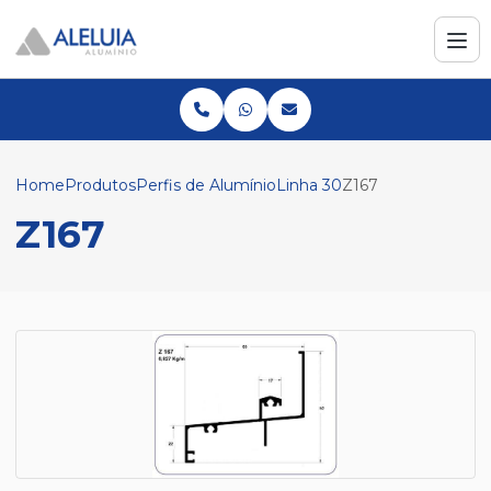
Home
Produtos
Perfis de Alumínio
Linha 30
Z167
Z167