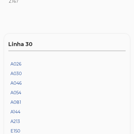
Z167
Linha 30
A026
A030
A046
A054
A081
A144
A213
E150