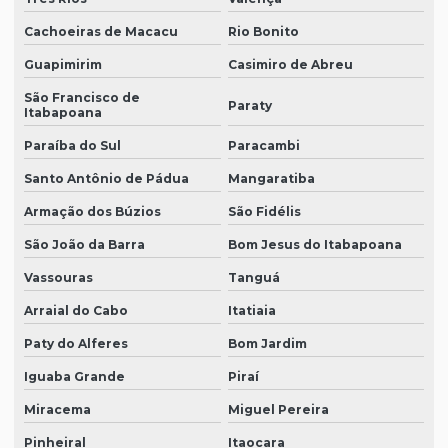
Cachoeiras de Macacu
Rio Bonito
Guapimirim
Casimiro de Abreu
São Francisco de
Paraty
Itabapoana
Paraíba do Sul
Paracambi
Santo Antônio de Pádua
Mangaratiba
Armação dos Búzios
São Fidélis
São João da Barra
Bom Jesus do Itabapoana
Vassouras
Tanguá
Arraial do Cabo
Itatiaia
Paty do Alferes
Bom Jardim
Iguaba Grande
Piraí
Miracema
Miguel Pereira
Pinheiral
Itaocara