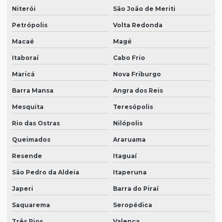
Niterói
São João de Meriti
Petrópolis
Volta Redonda
Macaé
Magé
Itaboraí
Cabo Frio
Maricá
Nova Friburgo
Barra Mansa
Angra dos Reis
Mesquita
Teresópolis
Rio das Ostras
Nilópolis
Queimados
Araruama
Resende
Itaguaí
São Pedro da Aldeia
Itaperuna
Japeri
Barra do Piraí
Saquarema
Seropédica
Três Rios
Valença