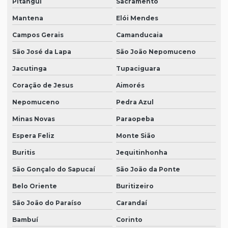
Pitangui
Sacramento
Mantena
Elói Mendes
Campos Gerais
Camanducaia
São José da Lapa
São João Nepomuceno
Jacutinga
Tupaciguara
Coração de Jesus
Aimorés
Nepomuceno
Pedra Azul
Minas Novas
Paraopeba
Espera Feliz
Monte Sião
Buritis
Jequitinhonha
São Gonçalo do Sapucaí
São João da Ponte
Belo Oriente
Buritizeiro
São João do Paraíso
Carandaí
Bambuí
Corinto