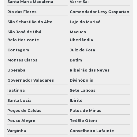
Santa Maria Madalena
Varre-Sai
Rio das Flores
Comendador Levy Gasparian
São Sebastião do Alto
Laje do Muriaé
São José de Ubá
Macuco
Belo Horizonte
Uberlândia
Contagem
Juiz de Fora
Montes Claros
Betim
Uberaba
Ribeirão das Neves
Governador Valadares
Divinópolis
Ipatinga
Sete Lagoas
Santa Luzia
Ibirité
Poços de Caldas
Patos de Minas
Pouso Alegre
Teófilo Otoni
Varginha
Conselheiro Lafaiete