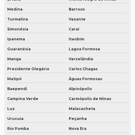
Medina
Barroso
Turmalina
Vazante
Simonésia
Caraí
Ipanema
Itaobim
Guaranésia
Lagoa Formosa
Manga
Varzelândia
Presidente Olegário
Carlos Chagas
Matipó
Águas Formosas
Baependi
Alpinópolis
Campina Verde
Carmópolis de Minas
Luz
Malacacheta
Urucuia
Peçanha
Rio Pomba
Nova Era