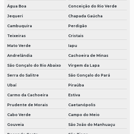
Água Boa
Conceição do Rio Verde
Jequeri
Chapada Gaúcha
Cambuquira
Perdigão
Teixeiras
Cristais
Mato Verde
Iapu
Andrelândia
Cachoeira de Minas
São Gonçalo do Rio Abaixo
Virgem da Lapa
Serra do Salitre
São Gonçalo do Pará
Ubaí
Piraúba
Carmo da Cachoeira
Estiva
Prudente de Morais
Caetanópolis
Cabo Verde
Campo do Meio
Gouveia
São João do Manhuaçu