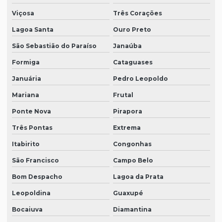
Viçosa
Três Corações
Lagoa Santa
Ouro Preto
São Sebastião do Paraíso
Janaúba
Formiga
Cataguases
Januária
Pedro Leopoldo
Mariana
Frutal
Ponte Nova
Pirapora
Três Pontas
Extrema
Itabirito
Congonhas
São Francisco
Campo Belo
Bom Despacho
Lagoa da Prata
Leopoldina
Guaxupé
Bocaiuva
Diamantina