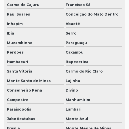
Carmo do Cajuru
Francisco Sá
Raul Soares
Conceição do Mato Dentro
Inhapim
Abaeté
Ibiá
Serro
Muzambinho
Paraguaçu
Perdões
Caxambu
Itambacuri
Itapecerica
Santa Vitória
Carmo do Rio Claro
Monte Santo de Minas
Lajinha
Conselheiro Pena
Divino
Campestre
Manhumirim
Paraisópolis
Lambari
Jaboticatubas
Monte Azul
Ervália
Monte Alegre de Minas