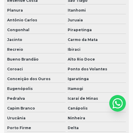
Resende Costa
São Tiago
Planura
Itanhomi
Antônio Carlos
Juruaia
Congonhal
Pirapetinga
Jacinto
Carmo da Mata
Recreio
Ibiraci
Bueno Brandão
Alto Rio Doce
Coroaci
Ponto dos Volantes
Conceição dos Ouros
Igaratinga
Eugenópolis
Itamogi
Pedralva
Icaraí de Minas
Capim Branco
Canápolis
Urucânia
Ninheira
Porto Firme
Delta