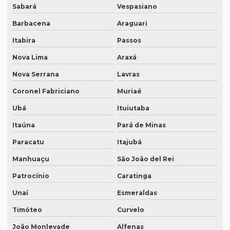
Sabará
Vespasiano
Barbacena
Araguari
Itabira
Passos
Nova Lima
Araxá
Nova Serrana
Lavras
Coronel Fabriciano
Muriaé
Ubá
Ituiutaba
Itaúna
Pará de Minas
Paracatu
Itajubá
Manhuaçu
São João del Rei
Patrocínio
Caratinga
Unaí
Esmeraldas
Timóteo
Curvelo
João Monlevade
Alfenas