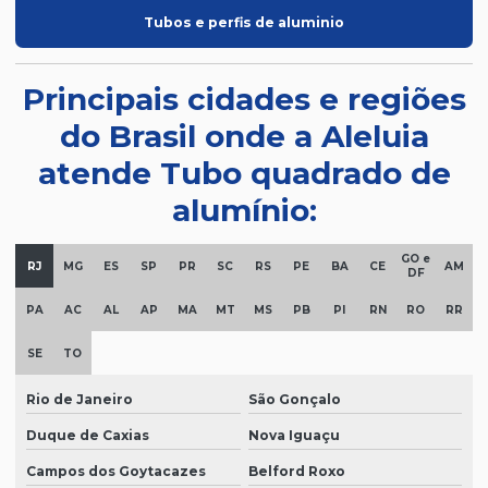
Tubos e perfis de aluminio
Principais cidades e regiões
do Brasil onde a Aleluia
atende Tubo quadrado de
alumínio:
GO e
RJ
MG
ES
SP
PR
SC
RS
PE
BA
CE
AM
DF
PA
AC
AL
AP
MA
MT
MS
PB
PI
RN
RO
RR
SE
TO
Rio de Janeiro
São Gonçalo
Duque de Caxias
Nova Iguaçu
Campos dos Goytacazes
Belford Roxo