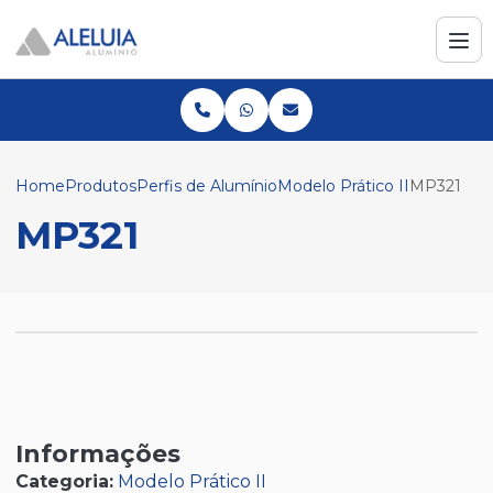
Home
Produtos
Perfis de Alumínio
Modelo Prático II
MP321
MP321
Informações
Categoria:
Modelo Prático II