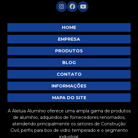
MP383
MP392
MP395
HOME
MP396
EMPRESA
MP397
PRODUTOS
MP404
BLOG
MP405
MP407
CONTATO
MP408
INFORMAÇÕES
MP409
MAPA DO SITE
MP415
A Aleluia Alumínio oferece uma ampla gama de produtos
de alumínio, adquiridos de fornecedores renomados,
atendendo principalmente os setores de Construção
Civil, perfis para box de vidro temperado e o segmento
industrial.