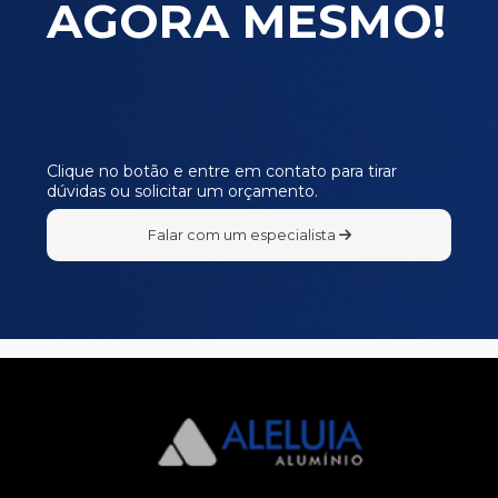
AGORA MESMO!
MP366
MP367
MP368
MP369
MP370
Clique no botão e entre em contato para tirar
dúvidas ou solicitar um orçamento.
MP371
MP372
Falar com um especialista
MP373
MP374
MP378
MP379
MP380
MP381
MP382