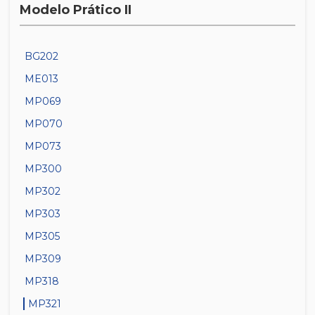
Modelo Prático II
BG202
ME013
MP069
MP070
MP073
MP300
MP302
MP303
MP305
MP309
MP318
MP321