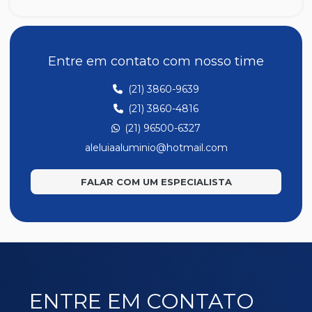
MP332
MP336
MP337
Entre em contato com nosso time
MP347
(21) 3860-9639
MP352
(21) 3860-4816
MP353
(21) 96500-6327
MP354
aleluiaaluminio@hotmail.com
MP357
FALAR COM UM ESPECIALISTA
MP358
MP359
MP360
MP361
MP362
ENTRE EM CONTATO
MP363