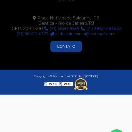
Praça Natividade Saldanha, 09
Benfica - Rio de Janeiro/RJ
CEP: 20911-210
(21) 3860-9639
(21) 3860-4816
(21) 96500-6327
aleluiaaluminio@hotmail.com
CONTATO
Copyright © Aleluia. (Lei 9610 de 19/02/1998)
W3C
W3C