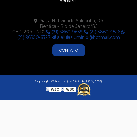
industrial.
Praça Natividade Saldanha, 09
Benfica - Rio de Janeiro/RJ
CEP: 20911-210
(21) 3860-9639
(21) 3860-4816
(21) 96500-6327
aleluiaaluminio@hotmail.com
CONTATO
Copyright © Aleluia. (Lei 9610 de 19/02/1998)
W3C
W3C