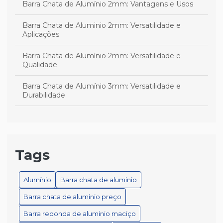
Barra Chata de Alumínio 2mm: Vantagens e Usos
Barra Chata de Aluminio 2mm: Versatilidade e
Aplicações
Barra Chata de Alumínio 2mm: Versatilidade e
Qualidade
Barra Chata de Alumínio 3mm: Versatilidade e
Durabilidade
Barra Chata de Alumínio 3mm: Versatilidade e
Qualidade
Barra Chata de Alumínio 3mm: Versatilidade e Uso
Tags
Barra chata de alumínio branco é a escolha ideal para
projetos versáteis e duráveis
Alumínio
Barra chata de aluminio
Barra chata de aluminio preço
Barra chata de alumínio branco é a melhor escolha
para seu projeto
Barra redonda de aluminio maciço