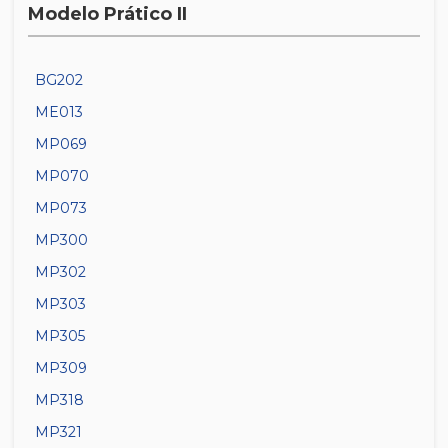
Modelo Prático II
BG202
ME013
MP069
MP070
MP073
MP300
MP302
MP303
MP305
MP309
MP318
MP321