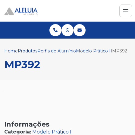
Home
Produtos
Perfis de Alumínio
Modelo Prático II
MP392
MP392
Informações
Categoria:
Modelo Prático II