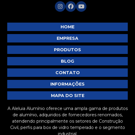
MP383
MP392
MP395
HOME
MP396
EMPRESA
MP397
PRODUTOS
MP404
BLOG
MP405
MP407
CONTATO
MP408
INFORMAÇÕES
MP409
MAPA DO SITE
MP415
A Aleluia Alumínio oferece uma ampla gama de produtos
de alumínio, adquiridos de fornecedores renomados,
atendendo principalmente os setores de Construção
Civil, perfis para box de vidro temperado e o segmento
industrial.