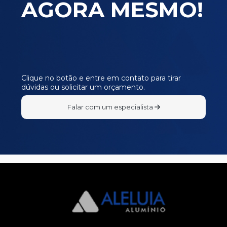
AGORA MESMO!
MP366
MP367
MP368
MP369
MP370
Clique no botão e entre em contato para tirar
dúvidas ou solicitar um orçamento.
MP371
MP372
Falar com um especialista
MP373
MP374
MP378
MP379
MP380
MP381
MP382