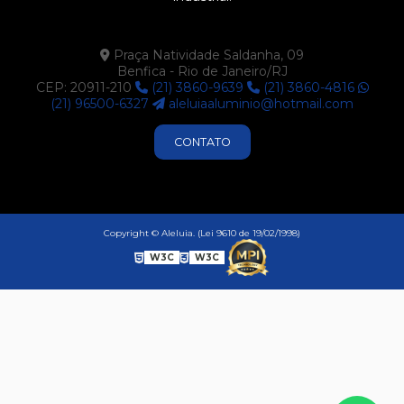
Praça Natividade Saldanha, 09
Benfica - Rio de Janeiro/RJ
CEP: 20911-210
(21) 3860-9639
(21) 3860-4816
(21) 96500-6327
aleluiaaluminio@hotmail.com
CONTATO
Copyright © Aleluia. (Lei 9610 de 19/02/1998)
W3C
W3C