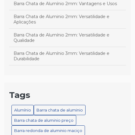
Barra Chata de Alumínio 2mm: Vantagens e Usos
Barra Chata de Aluminio 2mm: Versatilidade e
Aplicações
Barra Chata de Alumínio 2mm: Versatilidade e
Qualidade
Barra Chata de Alumínio 3mm: Versatilidade e
Durabilidade
Barra Chata de Alumínio 3mm: Versatilidade e
Qualidade
Barra Chata de Alumínio 3mm: Versatilidade e Uso
Tags
Barra chata de alumínio branco é a escolha ideal para
projetos versáteis e duráveis
Alumínio
Barra chata de aluminio
Barra chata de aluminio preço
Barra chata de alumínio branco é a melhor escolha
para seu projeto
Barra redonda de aluminio maciço