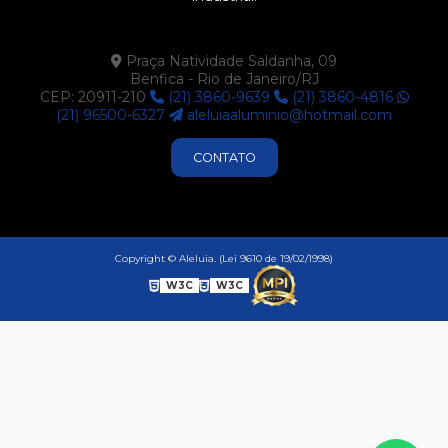
Praça Natividade Saldanha, 09
Benfica - Rio de Janeiro/RJ
CEP: 20911-210
(21) 3860-9639
(21) 3860-4816
(21) 96500-6327
aleluiaaluminio@hotmail.com
CONTATO
Copyright © Aleluia. (Lei 9610 de 19/02/1998)
W3C
W3C