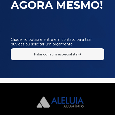
AGORA MESMO!
SR363
SR368
SR37
Clique no botão e entre em contato para tirar
dúvidas ou solicitar um orçamento.
Falar com um especialista