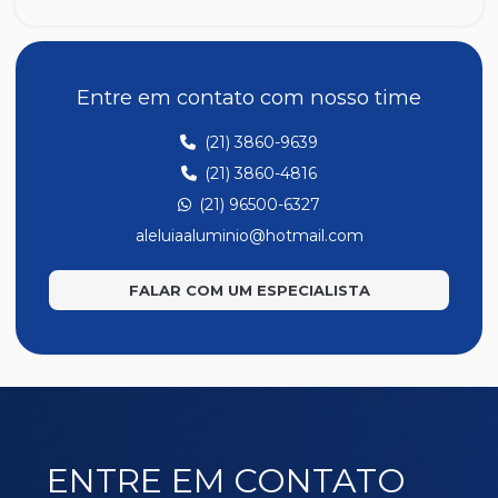
SR105
SR107
SR108
Entre em contato com nosso time
SR112
(21) 3860-9639
SR122
(21) 3860-4816
SR129
(21) 96500-6327
SR133
aleluiaaluminio@hotmail.com
SR135
FALAR COM UM ESPECIALISTA
SR136
SR176
SR201
SR353
SR36
ENTRE EM CONTATO
SR362