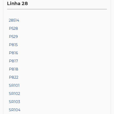
Linha 28
28514
P528
P529
P815
P816
P817
P818
P822
SR101
SR102
SR103
SR104