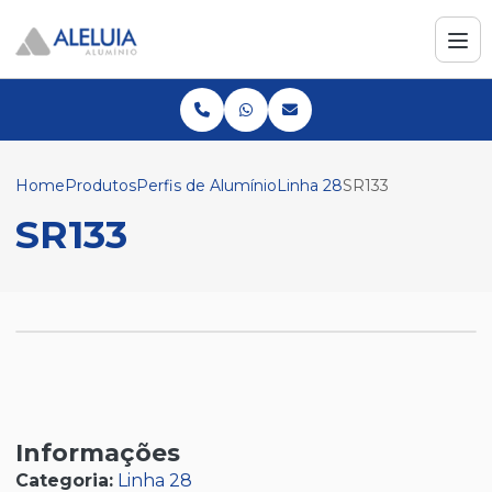
Home
Produtos
Perfis de Alumínio
Linha 28
SR133
SR133
Informações
Categoria:
Linha 28