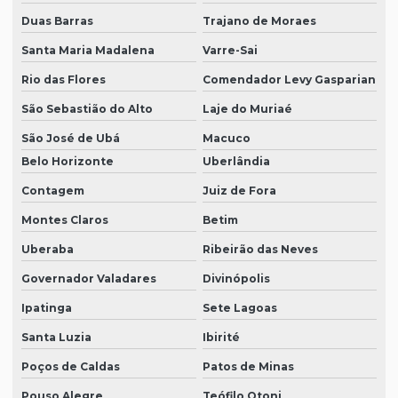
Duas Barras
Trajano de Moraes
Santa Maria Madalena
Varre-Sai
Rio das Flores
Comendador Levy Gasparian
São Sebastião do Alto
Laje do Muriaé
São José de Ubá
Macuco
Belo Horizonte
Uberlândia
Contagem
Juiz de Fora
Montes Claros
Betim
Uberaba
Ribeirão das Neves
Governador Valadares
Divinópolis
Ipatinga
Sete Lagoas
Santa Luzia
Ibirité
Poços de Caldas
Patos de Minas
Pouso Alegre
Teófilo Otoni