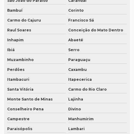
São João do Paraíso
Carandaí
Bambuí
Corinto
Carmo do Cajuru
Francisco Sá
Raul Soares
Conceição do Mato Dentro
Inhapim
Abaeté
Ibiá
Serro
Muzambinho
Paraguaçu
Perdões
Caxambu
Itambacuri
Itapecerica
Santa Vitória
Carmo do Rio Claro
Monte Santo de Minas
Lajinha
Conselheiro Pena
Divino
Campestre
Manhumirim
Paraisópolis
Lambari