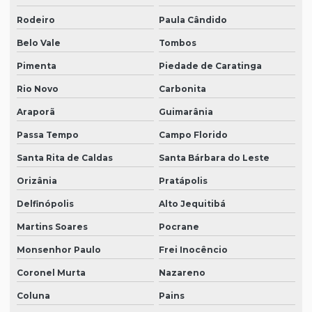
Rodeiro
Paula Cândido
Belo Vale
Tombos
Pimenta
Piedade de Caratinga
Rio Novo
Carbonita
Araporã
Guimarânia
Passa Tempo
Campo Florido
Santa Rita de Caldas
Santa Bárbara do Leste
Orizânia
Pratápolis
Delfinópolis
Alto Jequitibá
Martins Soares
Pocrane
Monsenhor Paulo
Frei Inocêncio
Coronel Murta
Nazareno
Coluna
Pains