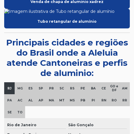
Venda de chapa de aluminio xadrez
Tubo retangular de alumínio
Principais cidades e regiões
do Brasil onde a Aleluia
atende Cantoneiras e perfis
de aluminio:
GO e
RJ
MG
ES
SP
PR
SC
RS
PE
BA
CE
AM
DF
PA
AC
AL
AP
MA
MT
MS
PB
PI
RN
RO
RR
SE
TO
Rio de Janeiro
São Gonçalo