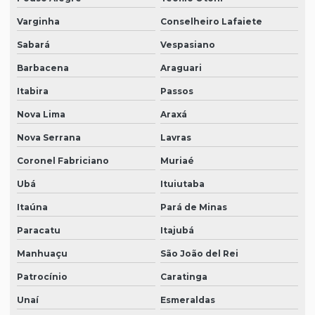
Varginha
Conselheiro Lafaiete
Sabará
Vespasiano
Barbacena
Araguari
Itabira
Passos
Nova Lima
Araxá
Nova Serrana
Lavras
Coronel Fabriciano
Muriaé
Ubá
Ituiutaba
Itaúna
Pará de Minas
Paracatu
Itajubá
Manhuaçu
São João del Rei
Patrocínio
Caratinga
Unaí
Esmeraldas