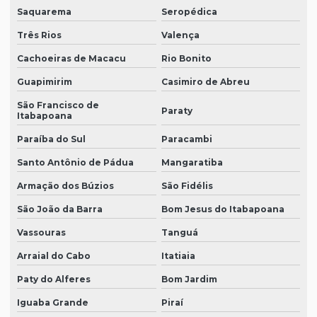
Saquarema
Seropédica
Três Rios
Valença
Cachoeiras de Macacu
Rio Bonito
Guapimirim
Casimiro de Abreu
São Francisco de
Paraty
Itabapoana
Paraíba do Sul
Paracambi
Santo Antônio de Pádua
Mangaratiba
Armação dos Búzios
São Fidélis
São João da Barra
Bom Jesus do Itabapoana
Vassouras
Tanguá
Arraial do Cabo
Itatiaia
Paty do Alferes
Bom Jardim
Iguaba Grande
Piraí