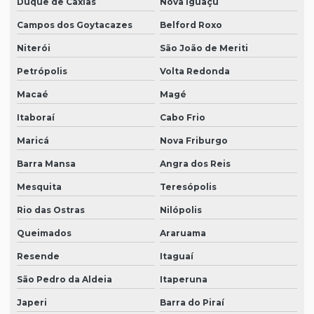
Duque de Caxias
Nova Iguaçu
Campos dos Goytacazes
Belford Roxo
Niterói
São João de Meriti
Petrópolis
Volta Redonda
Macaé
Magé
Itaboraí
Cabo Frio
Maricá
Nova Friburgo
Barra Mansa
Angra dos Reis
Mesquita
Teresópolis
Rio das Ostras
Nilópolis
Queimados
Araruama
Resende
Itaguaí
São Pedro da Aldeia
Itaperuna
Japeri
Barra do Piraí