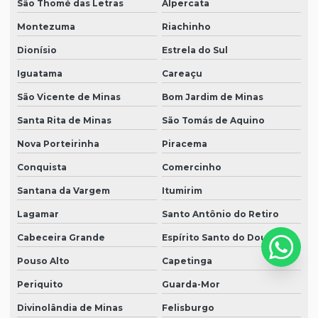
São Thomé das Letras
Alpercata
Montezuma
Riachinho
Dionísio
Estrela do Sul
Iguatama
Careaçu
São Vicente de Minas
Bom Jardim de Minas
Santa Rita de Minas
São Tomás de Aquino
Nova Porteirinha
Piracema
Conquista
Comercinho
Santana da Vargem
Itumirim
Lagamar
Santo Antônio do Retiro
Cabeceira Grande
Espírito Santo do Dourado
Pouso Alto
Capetinga
Periquito
Guarda-Mor
Divinolândia de Minas
Felisburgo