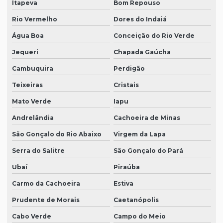
Itapeva
Bom Repouso
Rio Vermelho
Dores do Indaiá
Água Boa
Conceição do Rio Verde
Jequeri
Chapada Gaúcha
Cambuquira
Perdigão
Teixeiras
Cristais
Mato Verde
Iapu
Andrelândia
Cachoeira de Minas
São Gonçalo do Rio Abaixo
Virgem da Lapa
Serra do Salitre
São Gonçalo do Pará
Ubaí
Piraúba
Carmo da Cachoeira
Estiva
Prudente de Morais
Caetanópolis
Cabo Verde
Campo do Meio