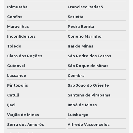
Inimutaba
Francisco Badaró
Confins
Sericita
Maravilhas
Pedra Bonita
Inconfidentes
Cônego Marinho
Toledo
Iraí de Minas
Claro dos Poções
São Pedro dos Ferros
Guidoval
São Roque de Minas
Lassance
Coimbra
Pintópolis
São João do Oriente
Catuji
Santana de Pirapama
Ijaci
Imbé de Minas
Varjão de Minas
Luisburgo
Serra dos Aimorés
Alfredo Vasconcelos