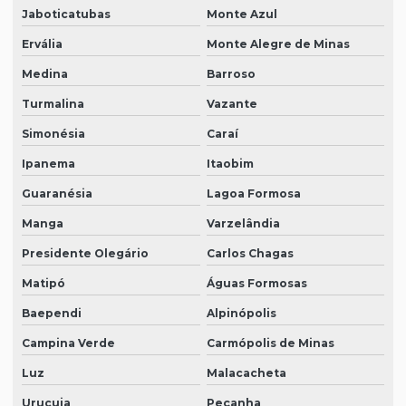
Jaboticatubas
Monte Azul
Ervália
Monte Alegre de Minas
Medina
Barroso
Turmalina
Vazante
Simonésia
Caraí
Ipanema
Itaobim
Guaranésia
Lagoa Formosa
Manga
Varzelândia
Presidente Olegário
Carlos Chagas
Matipó
Águas Formosas
Baependi
Alpinópolis
Campina Verde
Carmópolis de Minas
Luz
Malacacheta
Urucuia
Peçanha