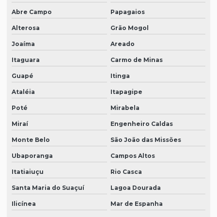
Abre Campo
Papagaios
Alterosa
Grão Mogol
Joaíma
Areado
Itaguara
Carmo de Minas
Guapé
Itinga
Ataléia
Itapagipe
Poté
Mirabela
Miraí
Engenheiro Caldas
Monte Belo
São João das Missões
Ubaporanga
Campos Altos
Itatiaiuçu
Rio Casca
Santa Maria do Suaçuí
Lagoa Dourada
Ilicínea
Mar de Espanha