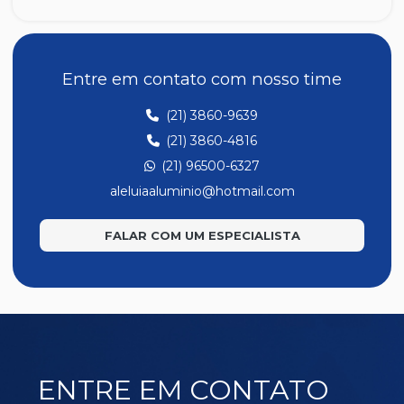
AL6
AL60
AL61
Entre em contato com nosso time
AL62
(21) 3860-9639
AL63
(21) 3860-4816
AL64
(21) 96500-6327
AL65
aleluiaaluminio@hotmail.com
AL66
FALAR COM UM ESPECIALISTA
AL67
AL69
AL75
U Cavalão
ENTRE EM CONTATO