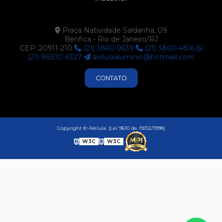
Praça Natividade Saldanha, 09
Benfica - Rio de Janeiro/RJ
CEP: 20911-210
(21) 3860-9639
(21) 3860-4816
(21) 96500-6327
aleluiaaluminio@hotmail.com
CONTATO
Copyright © Aleluia. (Lei 9610 de 19/02/1998)
W3C
W3C