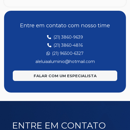
SU014
SU018
SU020
Entre em contato com nosso time
SU039
(21) 3860-9639
SU040
(21) 3860-4816
SU041
(21) 96500-6327
SU042
aleluiaaluminio@hotmail.com
SU044
FALAR COM UM ESPECIALISTA
SU047
SU049
SU050
SU053
SU058
ENTRE EM CONTATO
SU068