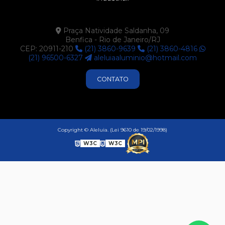
SU110
SU111
Praça Natividade Saldanha, 09
Benfica - Rio de Janeiro/RJ
SU113
CEP: 20911-210
(21) 3860-9639
(21) 3860-4816
SU121
(21) 96500-6327
aleluiaaluminio@hotmail.com
SU122
CONTATO
SU123
SU187
SU200
Copyright © Aleluia. (Lei 9610 de 19/02/1998)
SU203
W3C
W3C
SU225
SU227
SU228
SU230
SU242