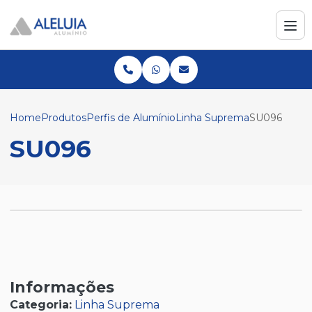
Home
Produtos
Perfis de Alumínio
Linha Suprema
SU096
SU096
Informações
Categoria:
Linha Suprema