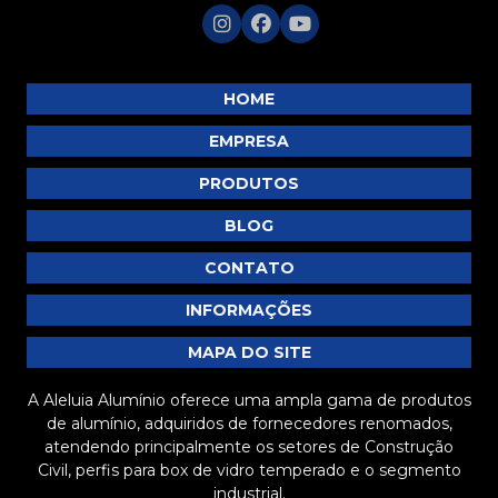
SU088
SU090
SU091
HOME
SU093
EMPRESA
SU094
PRODUTOS
SU096
BLOG
SU097
SU098
CONTATO
SU099
INFORMAÇÕES
SU100
MAPA DO SITE
SU101
A Aleluia Alumínio oferece uma ampla gama de produtos
SU103
de alumínio, adquiridos de fornecedores renomados,
SU107
atendendo principalmente os setores de Construção
Civil, perfis para box de vidro temperado e o segmento
SU108
industrial.