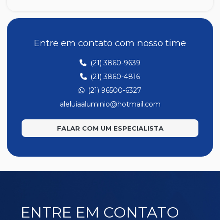
A047
A048
A049
Entre em contato com nosso time
A139
(21) 3860-9639
A194
(21) 3860-4816
A201
(21) 96500-6327
A202
aleluiaaluminio@hotmail.com
A207
FALAR COM UM ESPECIALISTA
A220
E171
E186
E221
E277
ENTRE EM CONTATO
E323