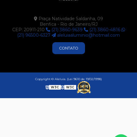
P371
P411
Praça Natividade Saldanha, 09
Benfica - Rio de Janeiro/RJ
P412
CEP: 20911-210
(21) 3860-9639
(21) 3860-4816
P414
(21) 96500-6327
aleluiaaluminio@hotmail.com
P416
CONTATO
P524
P525
P570
Copyright © Aleluia. (Lei 9610 de 19/02/1998)
P574
W3C
W3C
P593
U425
U522
U681
U683