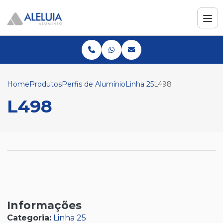
Home
Produtos
Perfis de Alumínio
Linha 25
L498
L498
Informações
Categoria:
Linha 25