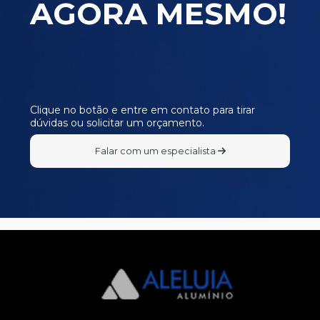
AGORA MESMO!
E480
E481
E482
E483
E484
Clique no botão e entre em contato para tirar
dúvidas ou solicitar um orçamento.
I090
I105
Falar com um especialista
I307
L387
L498
L715
P140
P143
P145