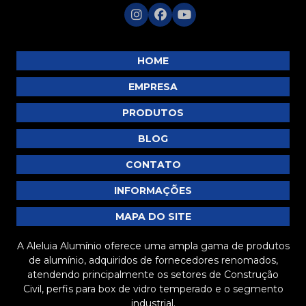
P146
P147
P151
HOME
P152
EMPRESA
P153
PRODUTOS
P157
BLOG
P161
P166
CONTATO
P167
INFORMAÇÕES
P254
MAPA DO SITE
P274
A Aleluia Alumínio oferece uma ampla gama de produtos
P318
de alumínio, adquiridos de fornecedores renomados,
P319
atendendo principalmente os setores de Construção
Civil, perfis para box de vidro temperado e o segmento
P370
industrial.