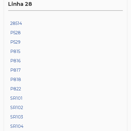
Linha 28
28514
P528
P529
P815
P816
P817
P818
P822
SR101
SR102
SR103
SR104