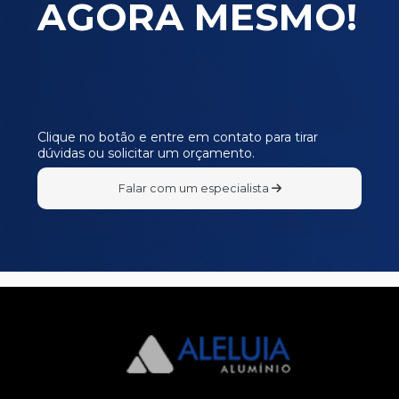
AGORA MESMO!
SR363
SR368
SR37
Clique no botão e entre em contato para tirar
dúvidas ou solicitar um orçamento.
Falar com um especialista