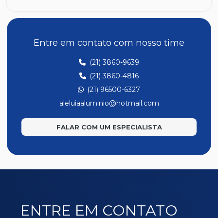
SR105
SR107
SR108
Entre em contato com nosso time
SR112
(21) 3860-9639
SR122
(21) 3860-4816
SR129
(21) 96500-6327
SR133
aleluiaaluminio@hotmail.com
SR135
FALAR COM UM ESPECIALISTA
SR136
SR176
SR201
SR353
SR36
ENTRE EM CONTATO
SR362