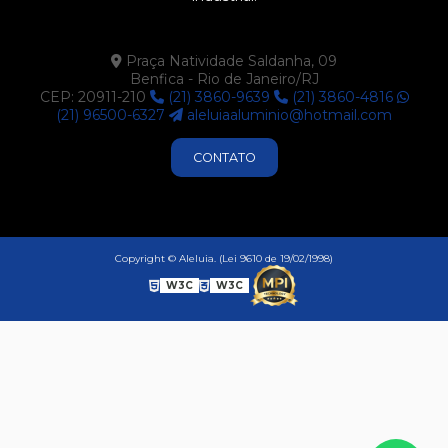
Praça Natividade Saldanha, 09
Benfica - Rio de Janeiro/RJ
CEP: 20911-210
(21) 3860-9639
(21) 3860-4816
(21) 96500-6327
aleluiaaluminio@hotmail.com
CONTATO
Copyright © Aleluia. (Lei 9610 de 19/02/1998)
W3C
W3C