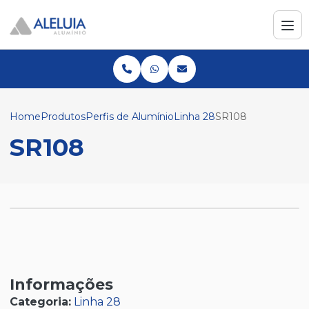
Home
Produtos
Perfis de Alumínio
Linha 28
SR108
SR108
Informações
Categoria:
Linha 28