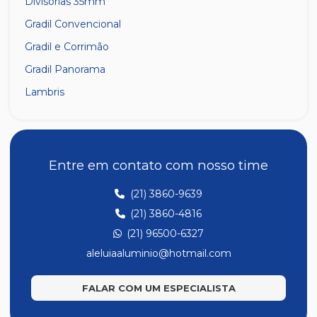
Divisórias 35mm
Gradil Convencional
Gradil e Corrimão
Gradil Panorama
Lambris
Linha 14
Linha 23
Linha 25
Entre em contato com nosso time
Linha 28
(21) 3860-9639
Linha 30
(21) 3860-4816
Linha de Temperado
(21) 96500-6327
Linha de Temperado Leve
aleluiaaluminio@hotmail.com
Linha Móveis
FALAR COM UM ESPECIALISTA
Linha Suprema