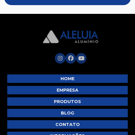
Luminoso
Masterbox
Modelo Prático II
Módulo Max
Perfis
Portão Búzios
Portões e Trilhos
Tela Mosquiteiro
Trilhos de Cortina
HOME
Tubos
EMPRESA
Tubos Redondo
PRODUTOS
Venezianas
BLOG
Vitrines
CONTATO