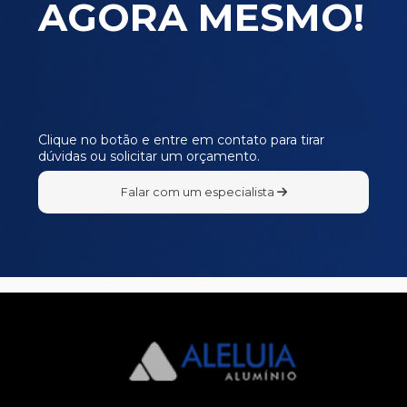
AGORA MESMO!
SU069
SU070
SU071
SU072
SU073
Clique no botão e entre em contato para tirar
dúvidas ou solicitar um orçamento.
SU074
SU079
Falar com um especialista
SU080
SU081
SU082
SU083
SU084
SU085
SU086