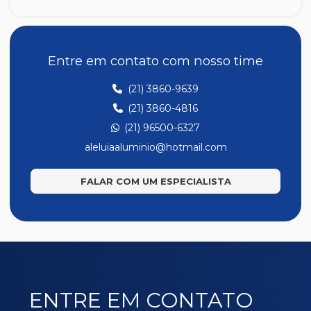
SU014
SU018
SU020
Entre em contato com nosso time
SU039
(21) 3860-9639
SU040
(21) 3860-4816
SU041
(21) 96500-6327
SU042
aleluiaaluminio@hotmail.com
SU044
FALAR COM UM ESPECIALISTA
SU047
SU049
SU050
SU053
SU058
ENTRE EM CONTATO
SU068