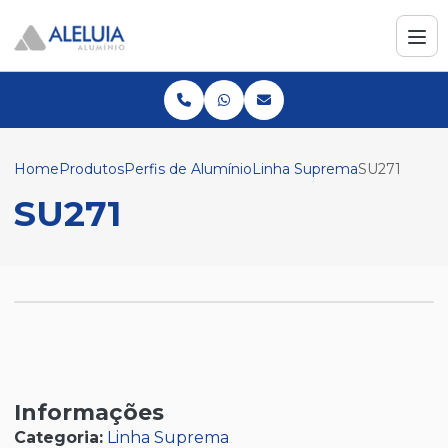
Home
Produtos
Perfis de Alumínio
Linha Suprema
SU271
SU271
Informações
Categoria:
Linha Suprema