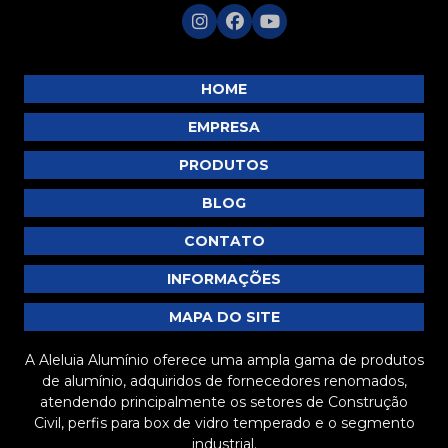
SU088
SU090
SU091
HOME
SU093
EMPRESA
SU094
PRODUTOS
SU096
BLOG
SU097
SU098
CONTATO
SU099
INFORMAÇÕES
SU100
MAPA DO SITE
SU101
A Aleluia Alumínio oferece uma ampla gama de produtos
SU103
de alumínio, adquiridos de fornecedores renomados,
SU107
atendendo principalmente os setores de Construção
Civil, perfis para box de vidro temperado e o segmento
SU108
industrial.