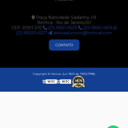
SU110
SU111
Praça Natividade Saldanha, 09
Benfica - Rio de Janeiro/RJ
SU113
CEP: 20911-210
(21) 3860-9639
(21) 3860-4816
SU121
(21) 96500-6327
aleluiaaluminio@hotmail.com
SU122
CONTATO
SU123
SU187
SU200
Copyright © Aleluia. (Lei 9610 de 19/02/1998)
SU203
W3C
W3C
SU225
SU227
SU228
SU230
SU242