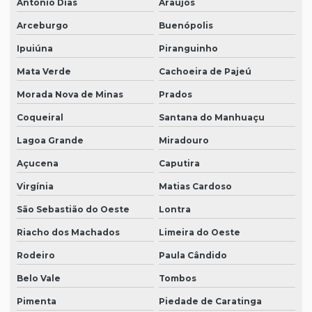
Antônio Dias
Araújos
Arceburgo
Buenópolis
Ipuiúna
Piranguinho
Mata Verde
Cachoeira de Pajeú
Morada Nova de Minas
Prados
Coqueiral
Santana do Manhuaçu
Lagoa Grande
Miradouro
Açucena
Caputira
Virgínia
Matias Cardoso
São Sebastião do Oeste
Lontra
Riacho dos Machados
Limeira do Oeste
Rodeiro
Paula Cândido
Belo Vale
Tombos
Pimenta
Piedade de Caratinga