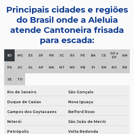
Principais cidades e regiões
do Brasil onde a Aleluia
atende Cantoneira frisada
para escada:
GO e
RJ
MG
ES
SP
PR
SC
RS
PE
BA
CE
AM
DF
PA
AC
AL
AP
MA
MT
MS
PB
PI
RN
RO
RR
SE
TO
Rio de Janeiro
São Gonçalo
Duque de Caxias
Nova Iguaçu
Campos dos Goytacazes
Belford Roxo
Niterói
São João de Meriti
Petrópolis
Volta Redonda