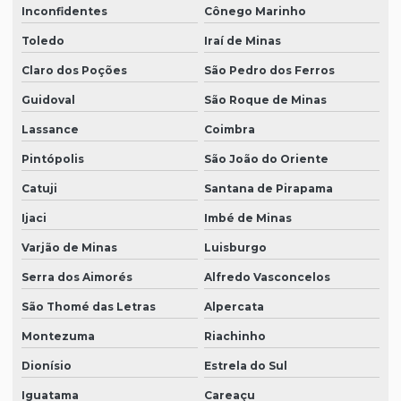
Inconfidentes
Cônego Marinho
Toledo
Iraí de Minas
Claro dos Poções
São Pedro dos Ferros
Guidoval
São Roque de Minas
Lassance
Coimbra
Pintópolis
São João do Oriente
Catuji
Santana de Pirapama
Ijaci
Imbé de Minas
Varjão de Minas
Luisburgo
Serra dos Aimorés
Alfredo Vasconcelos
São Thomé das Letras
Alpercata
Montezuma
Riachinho
Dionísio
Estrela do Sul
Iguatama
Careaçu