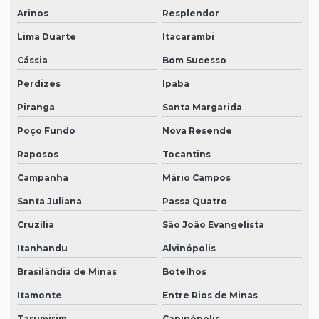
Arinos
Resplendor
Lima Duarte
Itacarambi
Cássia
Bom Sucesso
Perdizes
Ipaba
Piranga
Santa Margarida
Poço Fundo
Nova Resende
Raposos
Tocantins
Campanha
Mário Campos
Santa Juliana
Passa Quatro
Cruzília
São João Evangelista
Itanhandu
Alvinópolis
Brasilândia de Minas
Botelhos
Itamonte
Entre Rios de Minas
Tarumirim
Capinópolis