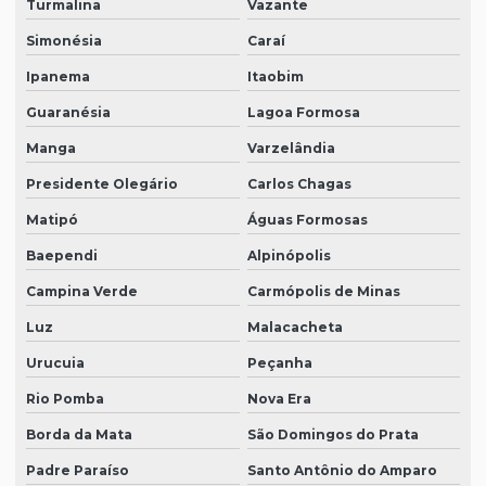
Turmalina
Vazante
Simonésia
Caraí
Ipanema
Itaobim
Guaranésia
Lagoa Formosa
Manga
Varzelândia
Presidente Olegário
Carlos Chagas
Matipó
Águas Formosas
Baependi
Alpinópolis
Campina Verde
Carmópolis de Minas
Luz
Malacacheta
Urucuia
Peçanha
Rio Pomba
Nova Era
Borda da Mata
São Domingos do Prata
Padre Paraíso
Santo Antônio do Amparo