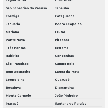
Lagoa Santa
Ouro Preto
São Sebastião do Paraíso
Janaúba
Formiga
Cataguases
Januária
Pedro Leopoldo
Mariana
Frutal
Ponte Nova
Pirapora
Três Pontas
Extrema
Itabirito
Congonhas
São Francisco
Campo Belo
Bom Despacho
Lagoa da Prata
Leopoldina
Guaxupé
Bocaiuva
Diamantina
Monte Carmelo
João Pinheiro
Igarapé
Santana do Paraíso