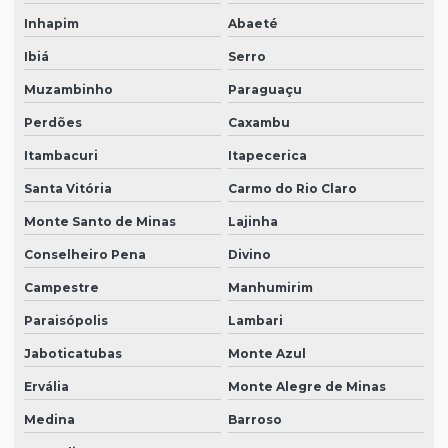
Inhapim
Abaeté
Ibiá
Serro
Muzambinho
Paraguaçu
Perdões
Caxambu
Itambacuri
Itapecerica
Santa Vitória
Carmo do Rio Claro
Monte Santo de Minas
Lajinha
Conselheiro Pena
Divino
Campestre
Manhumirim
Paraisópolis
Lambari
Jaboticatubas
Monte Azul
Ervália
Monte Alegre de Minas
Medina
Barroso