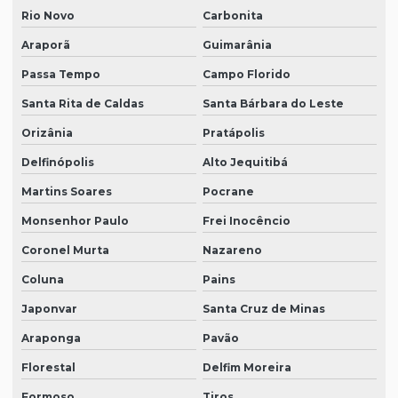
Rio Novo
Carbonita
Araporã
Guimarânia
Passa Tempo
Campo Florido
Santa Rita de Caldas
Santa Bárbara do Leste
Orizânia
Pratápolis
Delfinópolis
Alto Jequitibá
Martins Soares
Pocrane
Monsenhor Paulo
Frei Inocêncio
Coronel Murta
Nazareno
Coluna
Pains
Japonvar
Santa Cruz de Minas
Araponga
Pavão
Florestal
Delfim Moreira
Formoso
Tiros