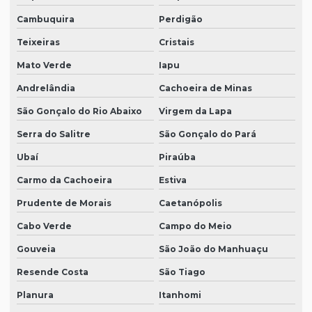
Cambuquira
Perdigão
Teixeiras
Cristais
Mato Verde
Iapu
Andrelândia
Cachoeira de Minas
São Gonçalo do Rio Abaixo
Virgem da Lapa
Serra do Salitre
São Gonçalo do Pará
Ubaí
Piraúba
Carmo da Cachoeira
Estiva
Prudente de Morais
Caetanópolis
Cabo Verde
Campo do Meio
Gouveia
São João do Manhuaçu
Resende Costa
São Tiago
Planura
Itanhomi