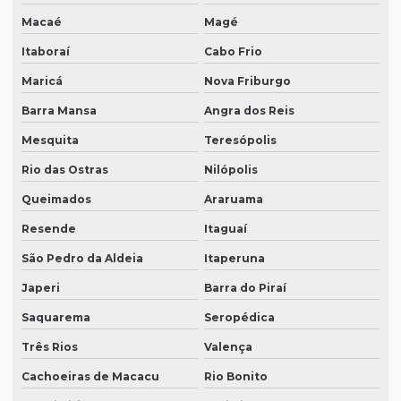
Macaé
Magé
Itaboraí
Cabo Frio
Maricá
Nova Friburgo
Barra Mansa
Angra dos Reis
Mesquita
Teresópolis
Rio das Ostras
Nilópolis
Queimados
Araruama
Resende
Itaguaí
São Pedro da Aldeia
Itaperuna
Japeri
Barra do Piraí
Saquarema
Seropédica
Três Rios
Valença
Cachoeiras de Macacu
Rio Bonito