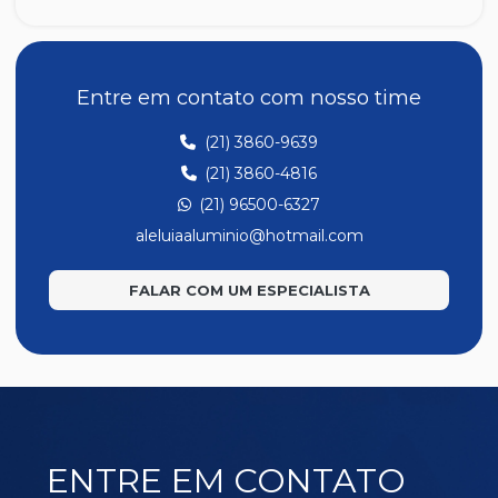
A047
A048
A049
Entre em contato com nosso time
A139
(21) 3860-9639
A194
(21) 3860-4816
A201
(21) 96500-6327
A202
aleluiaaluminio@hotmail.com
A207
FALAR COM UM ESPECIALISTA
A220
E171
E186
E221
E277
ENTRE EM CONTATO
E323