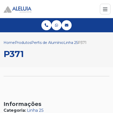
Home
Produtos
Perfis de Alumínio
Linha 25
P371
P371
Informações
Categoria:
Linha 25