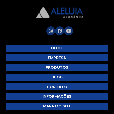
P371
P411
P412
P414
P416
P524
HOME
P525
EMPRESA
P570
PRODUTOS
P574
BLOG
P593
U425
CONTATO
U522
INFORMAÇÕES
U681
MAPA DO SITE
U683