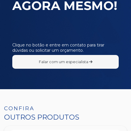
AGORA MESMO!
E480
E481
E482
E483
E484
Clique no botão e entre em contato para tirar
dúvidas ou solicitar um orçamento.
I090
I105
Falar com um especialista
I307
L387
L498
L715
P140
CONFIRA
OUTROS PRODUTOS
P143
P145