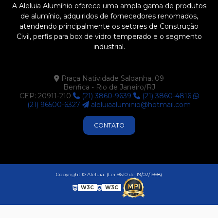
A Aleluia Alumínio oferece uma ampla gama de produtos
U894
de alumínio, adquiridos de fornecedores renomados,
Y120
atendendo principalmente os setores de Construção
Civil, perfis para box de vidro temperado e o segmento
Y126
industrial.
Y196
Y197
Praça Natividade Saldanha, 09
Y200
Benfica - Rio de Janeiro/RJ
CEP: 20911-210
(21) 3860-9639
(21) 3860-4816
Y215
(21) 96500-6327
aleluiaaluminio@hotmail.com
Y227
CONTATO
Y259
Y630
Y631
Copyright © Aleluia. (Lei 9610 de 19/02/1998)
Y714
W3C
W3C
Z074
Z114