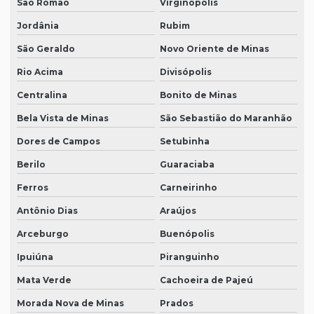
São Romão
Virginópolis
Jordânia
Rubim
São Geraldo
Novo Oriente de Minas
Rio Acima
Divisópolis
Centralina
Bonito de Minas
Bela Vista de Minas
São Sebastião do Maranhão
Dores de Campos
Setubinha
Berilo
Guaraciaba
Ferros
Carneirinho
Antônio Dias
Araújos
Arceburgo
Buenópolis
Ipuiúna
Piranguinho
Mata Verde
Cachoeira de Pajeú
Morada Nova de Minas
Prados