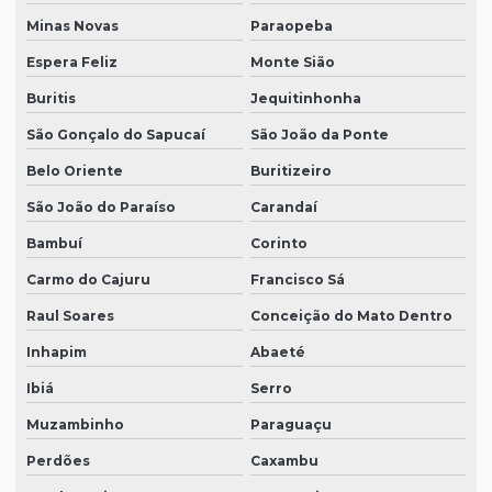
Minas Novas
Paraopeba
Espera Feliz
Monte Sião
Buritis
Jequitinhonha
São Gonçalo do Sapucaí
São João da Ponte
Belo Oriente
Buritizeiro
São João do Paraíso
Carandaí
Bambuí
Corinto
Carmo do Cajuru
Francisco Sá
Raul Soares
Conceição do Mato Dentro
Inhapim
Abaeté
Ibiá
Serro
Muzambinho
Paraguaçu
Perdões
Caxambu