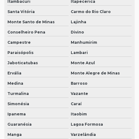
Itambacuri
Itapecerica
Santa Vitória
Carmo do Rio Claro
Monte Santo de Minas
Lajinha
Conselheiro Pena
Divino
Campestre
Manhumirim
Paraisópolis
Lambari
Jaboticatubas
Monte Azul
Ervália
Monte Alegre de Minas
Medina
Barroso
Turmalina
Vazante
Simonésia
Caraí
Ipanema
Itaobim
Guaranésia
Lagoa Formosa
Manga
Varzelândia