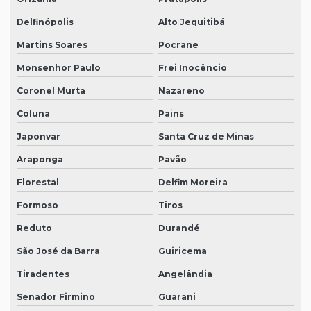
Delfinópolis
Alto Jequitibá
Martins Soares
Pocrane
Monsenhor Paulo
Frei Inocêncio
Coronel Murta
Nazareno
Coluna
Pains
Japonvar
Santa Cruz de Minas
Araponga
Pavão
Florestal
Delfim Moreira
Formoso
Tiros
Reduto
Durandé
São José da Barra
Guiricema
Tiradentes
Angelândia
Senador Firmino
Guarani