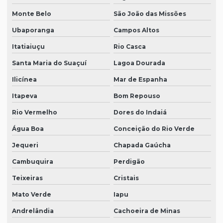
Monte Belo
São João das Missões
Ubaporanga
Campos Altos
Itatiaiuçu
Rio Casca
Santa Maria do Suaçuí
Lagoa Dourada
Ilicínea
Mar de Espanha
Itapeva
Bom Repouso
Rio Vermelho
Dores do Indaiá
Água Boa
Conceição do Rio Verde
Jequeri
Chapada Gaúcha
Cambuquira
Perdigão
Teixeiras
Cristais
Mato Verde
Iapu
Andrelândia
Cachoeira de Minas