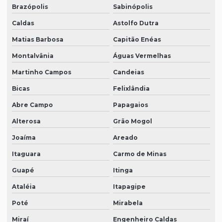
Brazópolis
Sabinópolis
Caldas
Astolfo Dutra
Matias Barbosa
Capitão Enéas
Montalvânia
Águas Vermelhas
Martinho Campos
Candeias
Bicas
Felixlândia
Abre Campo
Papagaios
Alterosa
Grão Mogol
Joaíma
Areado
Itaguara
Carmo de Minas
Guapé
Itinga
Ataléia
Itapagipe
Poté
Mirabela
Miraí
Engenheiro Caldas