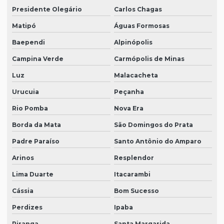
Presidente Olegário
Carlos Chagas
Matipó
Águas Formosas
Baependi
Alpinópolis
Campina Verde
Carmópolis de Minas
Luz
Malacacheta
Urucuia
Peçanha
Rio Pomba
Nova Era
Borda da Mata
São Domingos do Prata
Padre Paraíso
Santo Antônio do Amparo
Arinos
Resplendor
Lima Duarte
Itacarambi
Cássia
Bom Sucesso
Perdizes
Ipaba
Piranga
Santa Margarida