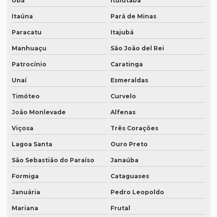
Ubá
Ituiutaba
Itaúna
Pará de Minas
Paracatu
Itajubá
Manhuaçu
São João del Rei
Patrocínio
Caratinga
Unaí
Esmeraldas
Timóteo
Curvelo
João Monlevade
Alfenas
Viçosa
Três Corações
Lagoa Santa
Ouro Preto
São Sebastião do Paraíso
Janaúba
Formiga
Cataguases
Januária
Pedro Leopoldo
Mariana
Frutal