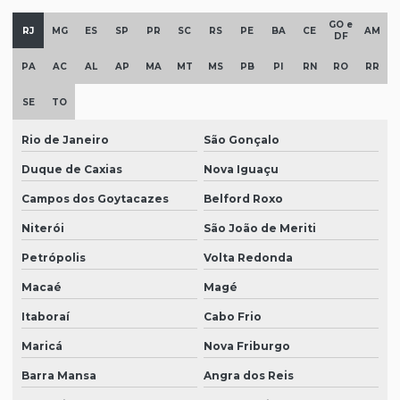
GO e
RJ
MG
ES
SP
PR
SC
RS
PE
BA
CE
AM
DF
PA
AC
AL
AP
MA
MT
MS
PB
PI
RN
RO
RR
SE
TO
Rio de Janeiro
São Gonçalo
Duque de Caxias
Nova Iguaçu
Campos dos Goytacazes
Belford Roxo
Niterói
São João de Meriti
Petrópolis
Volta Redonda
Macaé
Magé
Itaboraí
Cabo Frio
Maricá
Nova Friburgo
Barra Mansa
Angra dos Reis