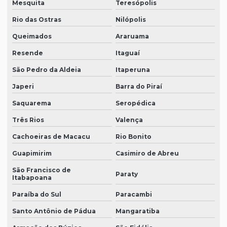
Mesquita
Teresópolis
Rio das Ostras
Nilópolis
Queimados
Araruama
Resende
Itaguaí
São Pedro da Aldeia
Itaperuna
Japeri
Barra do Piraí
Saquarema
Seropédica
Três Rios
Valença
Cachoeiras de Macacu
Rio Bonito
Guapimirim
Casimiro de Abreu
São Francisco de
Paraty
Itabapoana
Paraíba do Sul
Paracambi
Santo Antônio de Pádua
Mangaratiba