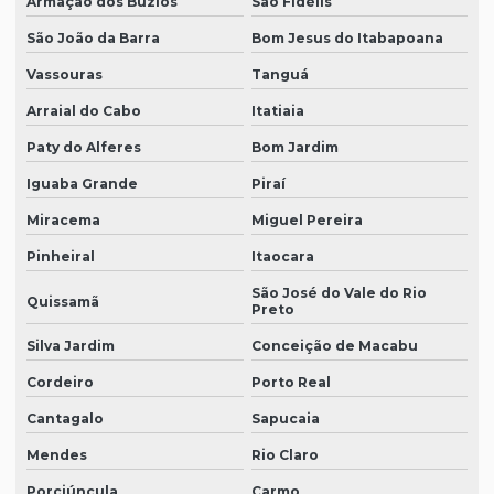
Armação dos Búzios
São Fidélis
São João da Barra
Bom Jesus do Itabapoana
Vassouras
Tanguá
Arraial do Cabo
Itatiaia
Paty do Alferes
Bom Jardim
Iguaba Grande
Piraí
Miracema
Miguel Pereira
Pinheiral
Itaocara
São José do Vale do Rio
Quissamã
Preto
Silva Jardim
Conceição de Macabu
Cordeiro
Porto Real
Cantagalo
Sapucaia
Mendes
Rio Claro
Porciúncula
Carmo