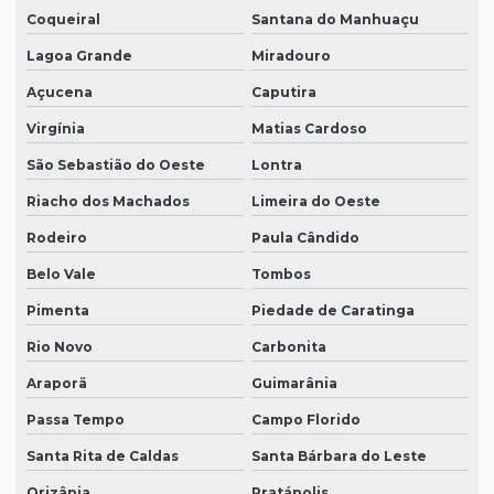
Coqueiral
Santana do Manhuaçu
Lagoa Grande
Miradouro
Açucena
Caputira
Virgínia
Matias Cardoso
São Sebastião do Oeste
Lontra
Riacho dos Machados
Limeira do Oeste
Rodeiro
Paula Cândido
Belo Vale
Tombos
Pimenta
Piedade de Caratinga
Rio Novo
Carbonita
Araporã
Guimarânia
Passa Tempo
Campo Florido
Santa Rita de Caldas
Santa Bárbara do Leste
Orizânia
Pratápolis