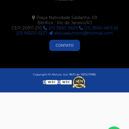
Praça Natividade Saldanha, 09
Benfica - Rio de Janeiro/RJ
CEP: 20911-210
(21) 3860-9639
(21) 3860-4816
(21) 96500-6327
aleluiaaluminio@hotmail.com
CONTATO
Copyright © Aleluia. (Lei 9610 de 19/02/1998)
W3C
W3C