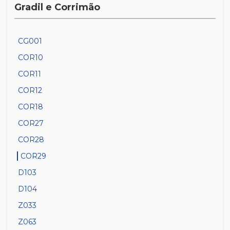
Gradil e Corrimão
CG001
COR10
COR11
COR12
COR18
COR27
COR28
COR29
D103
D104
Z033
Z063