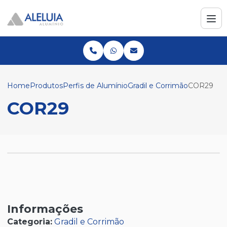
Home
Produtos
Perfis de Alumínio
Gradil e Corrimão
COR29
COR29
Informações
Categoria:
Gradil e Corrimão