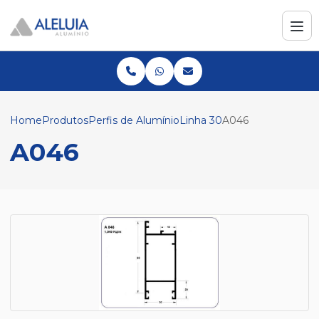
Home
Produtos
Perfis de Alumínio
Linha 30
A046
A046