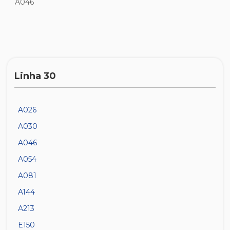
A046
Linha 30
A026
A030
A046
A054
A081
A144
A213
E150